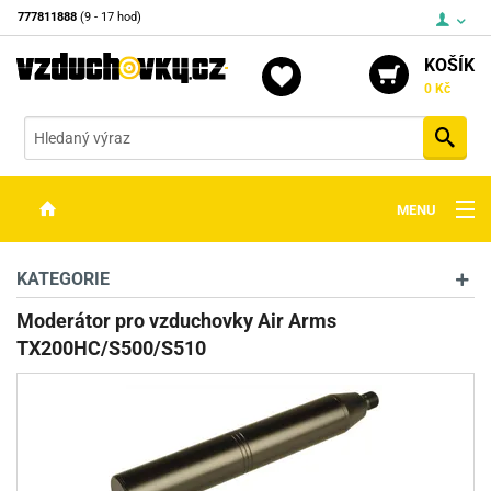
777811888
(9 - 17 hod)
KOŠÍK
0 Kč
Vyh
MENU
ZBRANĚ
KATEGORIE
OPTIKA
Moderátor pro vzduchovky Air Arms
TX200HC/S500/S510
STŘELIVO
PŘÍSLUŠENSTVÍ
DETEKTORY KOVŮ
KONTAKTY