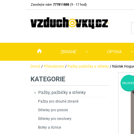
Zavolejte nám
777811888
(9 - 17 hod)
ZBRANĚ
OPTIKA
Vzduchovky
Vzduchovky na C
Puškohledy
Domů
/
Příslušenství
/
Pažby, pažbičky a střenky
/
Návlek Hogue
KATEGORIE
Vzduchové pistole a revolvery
Příslušenství pro 
Příslušenství
Dalekohledy a dál
SKLADE
Plynové pistole a revolvery
Vzduchovky PCP
CO2 pistole
Pistole
Kolimátory, lasery
Pažby, pažbičky a střenky
Pažby pro dlouhé zbraně
Perkusní zbraně
Vzduchovky pruži
PCP Pistole
Příslušenství
Montáže
Střenky pro pistole
Zbraně na ZP
Revolvery
Revolvery
Pušky opakovací
Noční vidění a ter
Střenky pro revolvery
Nože
Pružinové pistole
Pušky samonabíje
Nože s pevnou čep
Botky a lícnice