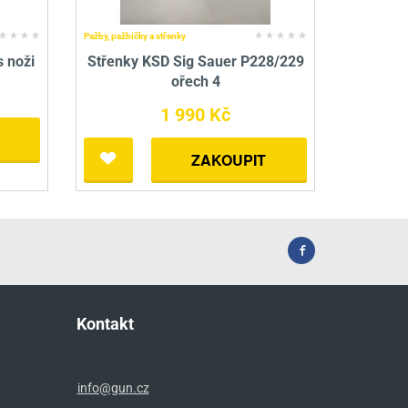
Pažby, pažbičky a střenky
s noži
Střenky KSD Sig Sauer P228/229
ořech 4
1 990 Kč
ZAKOUPIT
Kontakt
info@gun.cz