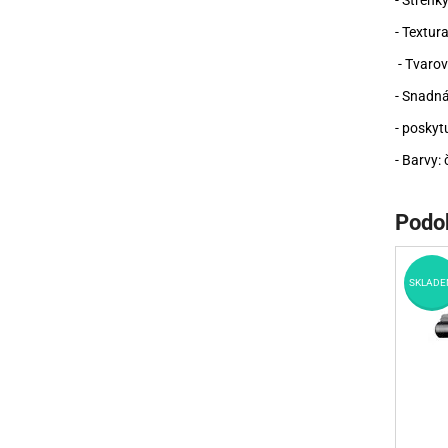
- Střenk
- Textur
- Tvarov
- Snadná
- poskytu
- Barvy: 
Podo
SKLADE