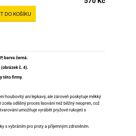
570 Kč
nné prostředky
IT DO KOŠÍKU
 Engineering
ny
, stolice a vaky
P, barva černá.
 (obrázek č. 4).
 této firmy.
ní houbovitý ani lepkavý, ale zároveň poskytuje měkký
e zcela odlišný proces lisování než běžný neopren, což
 tvarování umožňuje vyrábět pryžové rukojeti s
uky s vybráním pro prsty a příjemným zdrsněním.