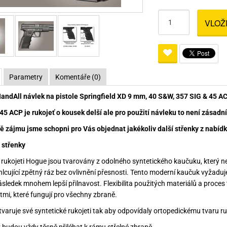
Pro lištu weaver a picatinny
Náboje na ZP
Pistolové a revolverové náboje
Pro perkusní zbraně
Ochra
VLOŽ
zbraně na ZP
Adaptéry
Puškové náboje
Ostatní
Rowan
Svítil
ací
nože
Pro lištu 15 - 17 mm
Brokové náboje
Bipody
bíjecí
Malorážkové náboje
Parametry
Komentáře (0)
cí
ndAll návlek na pistole Springfield XD 9 mm, 40 S&W, 357 SIG & 45 AC
 45 ACP je rukojeť o kousek delší ale pro použití návleku to není zásadní
ě zájmu jsme schopni pro Vás objednat jakékoliv další střenky z nabídky
střenky
ukojeti Hogue jsou tvarovány z odolného syntetického kaučuku, který ne
hlcující zpětný ráz bez ovlivnění přesnosti. Tento moderní kaučuk vyžaduj
sledek mnohem lepší přilnavost. Flexibilita použitých materiálů a proces
tmi, které fungují pro všechny zbraně.
tvaruje své syntetické rukojeti tak aby odpovídaly ortopedickému tvaru r