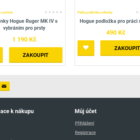
ro pistole
Pažby, pažbičky a střenky
enky Hogue Ruger MK IV s
Hogue podložka pro práci 
vybráním pro prsty
490 Kč
1 190 Kč
ZAKOUPIT
ZAKOUPIT
mace k nákupu
Můj účet
Přihlášení
Registrace