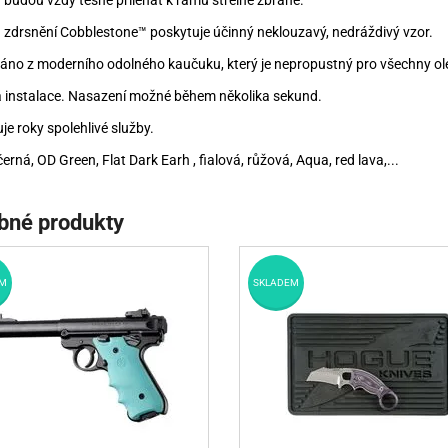
y budou vždy těsně přiléhat k rámu střelné zbraně.
a zdrsnění Cobblestone™ poskytuje účinný neklouzavý, nedráždivý vzor.
áno z moderního odolného kaučuku, který je nepropustný pro všechny ole
 instalace. Nasazení možné během několika sekund.
je roky spolehlivé služby.
černá, OD Green, Flat Dark Earh , fialová, růžová, Aqua, red lava,...
bné produkty
M
SKLADEM