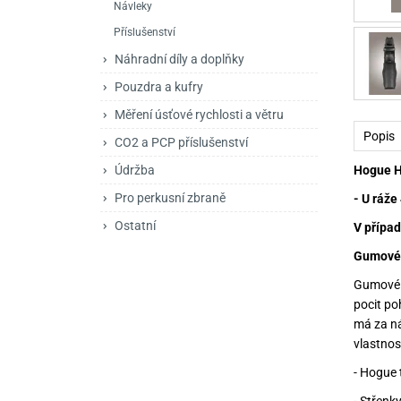
Návleky
Mačety a sekery
Zásobníky
Zavírací nože
Příslušenství
Praky
Příslušenství pro 
Kuchyňské nože
Náhradní díly a doplňky
Luky
Brokovnice opakov
Příslušenství pro 
Pouzdra a kufry
Měření úsťové rychlosti a větru
Kuše
Brokovnice samona
Popis
CO2 a PCP příslušenství
Obranné prostředky
Pistole samonabíje
Obranné spreje
Hogue Ha
Údržba
Revolvery
Pro perkusní zbraně
- U ráže
Ostatní
V případ
Gumové 
Gumové r
pocit po
má za ná
vlastnos
- Hogue 