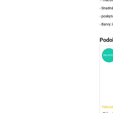
- Tvarov
- Snadná
- poskytu
- Barvy: 
Podo
SKLADE
Pažby, pa