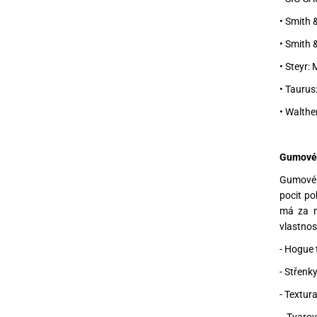
• Smith 
• Smith 
• Steyr:
• Taurus
• Walthe
Gumové 
Gumové r
pocit po
má za n
vlastnos
- Hogue 
- Střenk
- Textur