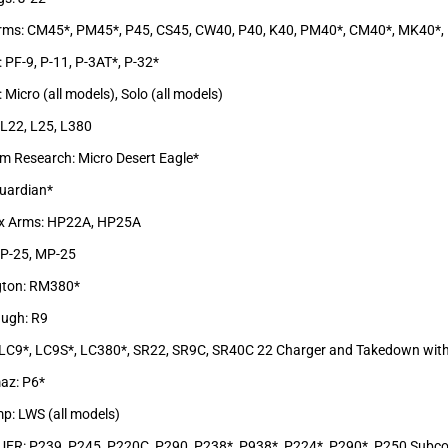
Arms: CM45*, PM45*, P45, CS45, CW40, P40, K40, PM40*, CM40*, MK40*,
: PF-9, P-11, P-3AT*, P-32*
 Micro (all models), Solo (all models)
: L22, L25, L380
 Research: Micro Desert Eagle*
uardian*
ix Arms: HP22A, HP25A
 P-25, MP-25
gton: RM380*
augh: R9
 LC9*, LC9S*, LC380*, SR22, SR9C, SR40C 22 Charger and Takedown with
maz: P6*
p: LWS (all models)
AUER: P239, P245, P220C, P290, P238*, P938*, P224*, P290*, P250 Sub