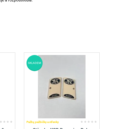
je a rozpouštědla.
SKLADEM
Pažby, pažbičky a střenky