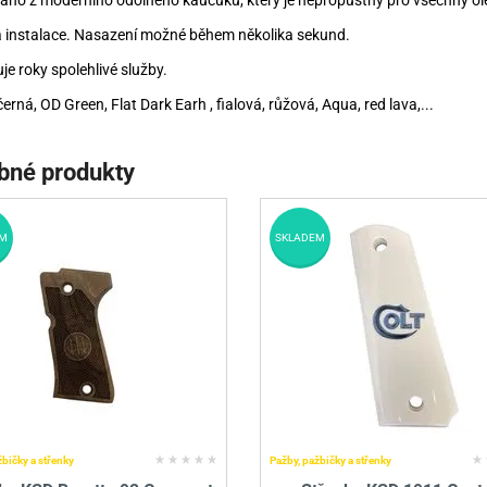
áno z moderního odolného kaučuku, který je nepropustný pro všechny ole
 instalace. Nasazení možné během několika sekund.
je roky spolehlivé služby.
černá, OD Green, Flat Dark Earh , fialová, růžová, Aqua, red lava,...
bné produkty
M
SKLADEM
žbičky a střenky
Pažby, pažbičky a střenky