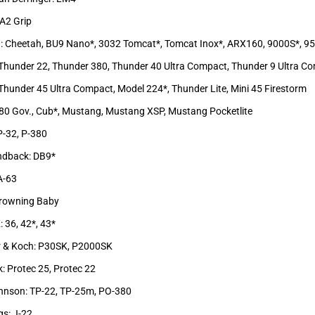
 A2 Grip
a: Cheetah, BU9 Nano*, 3032 Tomcat*, Tomcat Inox*, ARX160, 9000S*, 950
 Thunder 22, Thunder 380, Thunder 40 Ultra Compact, Thunder 9 Ultra C
 Thunder 45 Ultra Compact, Model 224*, Thunder Lite, Mini 45 Firestorm
.380 Gov., Cub*, Mustang, Mustang XSP, Mustang Pocketlite
 P-32, P-380
ndback: DB9*
A-63
Browning Baby
 36, 42*, 43*
r & Koch: P30SK, P2000SK
k: Protec 25, Protec 22
ohnson: TP-22, TP-25m, PO-380
gs: J-22