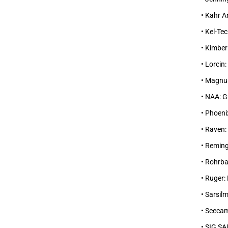
• Kahr 
• Kel-Tec
• Kimber:
• Lorcin
• Magnum
• NAA: G
• Phoen
• Raven:
• Remin
• Rohrb
• Ruger:
• Sarsil
• Seecam
• SIG S