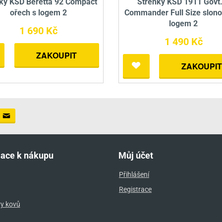
ky KSD Beretta 92 Compact
Střenky KSD 1911 Govt
ořech s logem 2
Commander Full Size slono
logem 2
1 690 Kč
1 490 Kč
ZAKOUPIT
ZAKOUPIT
mace k nákupu
Můj účet
Přihlášení
Registrace
ry kovů