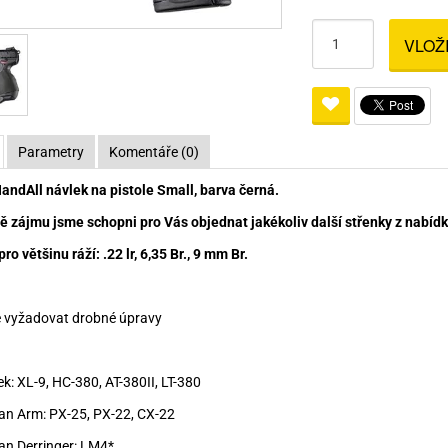
Pro lištu weaver a picatinny
Náboje na ZP
Pistolové a revolverové náboje
Pro perkusní zbraně
Ochra
VLOŽ
zbraně na ZP
Adaptéry
Puškové náboje
Ostatní
Rowan
Svítil
ací
nože
Pro lištu 15 - 17 mm
Brokové náboje
Bipody
bíjecí
Malorážkové náboje
Parametry
Komentáře (0)
cí
ndAll návlek na pistole Small, barva černá.
ě zájmu jsme schopni pro Vás objednat jakékoliv další střenky z nabídky
o většinu ráží: .22 lr, 6,35 Br., 9 mm Br.
e vyžadovat drobné úpravy
ek: XL-9, HC-380, AT-380II, LT-380
an Arm: PX-25, PX-22, CX-22
an Derringer: LM4*