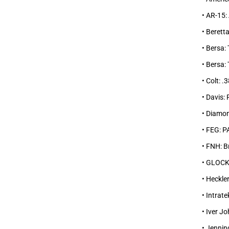
• AR-15:
• Berett
• Bersa:
• Bersa:
• Colt: 
• Davis:
• Diamo
• FEG: P
• FNH: 
• GLOCK:
• Heckle
• Intrate
• Iver J
• Jennin