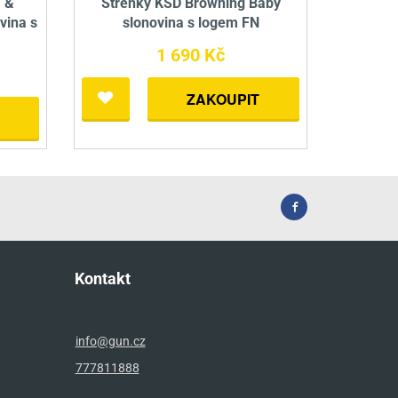
. &
Střenky KSD Browning Baby
vina s
slonovina s logem FN
1 690 Kč
ZAKOUPIT
Kontakt
info@gun.cz
777811888