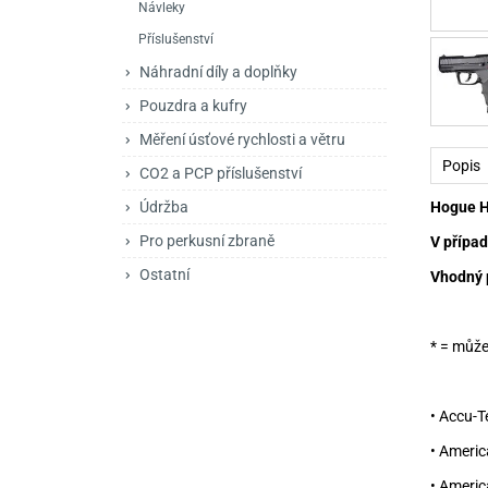
Návleky
Mačety a sekery
Zásobníky
Zavírací nože
Příslušenství
Praky
Příslušenství pro 
Kuchyňské nože
Náhradní díly a doplňky
Luky
Brokovnice opakov
Příslušenství pro 
Pouzdra a kufry
Měření úsťové rychlosti a větru
Kuše
Brokovnice samona
Popis
CO2 a PCP příslušenství
Obranné prostředky
Pistole samonabíje
Obranné spreje
Hogue Ha
Údržba
Revolvery
Pro perkusní zbraně
V případ
Ostatní
Vhodný pr
* = můž
• Accu-T
• Americ
• Americ