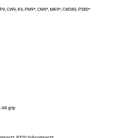
 P9, CW9, K9, PM9*, CM9*, MK9*, CW380, P380*
 AR grip
compact*, P320 Subcompact*