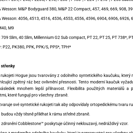
& Wesson: M&P Bodyguard 380, M&P 22 Compact, 457, 469, 669, 908, 391
& Wesson: 4056, 4513, 4516, 4536, 4553, 4556, 4596, 6904, 6906, 6926,
 M40, M9
: 709 Slim, 40 Slim, Millennium G2 Sub compact, PT 22, PT 25, PT 738*, P
r: P22, PK380, PPK, PPK/S, PPS*, TPH*
střenky
ukojeti Hogue jsou tvarovány z odolného syntetického kaučuku, který n
hlcující zpětný ráz bez ovlivnění přesnosti. Tento moderní kaučuk vyžad
ásledek mnohem lepší přilnavost. Flexibilita použitých materiálů a 
tmi, které fungují pro všechny zbraně.
tvaruje své syntetické rukojeti tak aby odpovídaly ortopedickému tvaru r
y budou vždy těsně přiléhat k rámu střelné zbraně.
a zdrsnění Cobblestone™ poskytuje účinný neklouzavý, nedráždivý vzor.