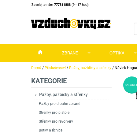
Zavolejte nám
777811888
(9 - 17 hod)
ZBRANĚ
OPTIKA
Vzduchovky
Vzduchovky na C
Puškohledy
Domů
/
Příslušenství
/
Pažby, pažbičky a střenky
/
Návlek Hogue 
KATEGORIE
Vzduchové pistole a revolvery
Příslušenství pro 
Příslušenství
Dalekohledy a dál
SKLADE
Plynové pistole a revolvery
Vzduchovky PCP
CO2 pistole
Pistole
Kolimátory, lasery
Pažby, pažbičky a střenky
Pažby pro dlouhé zbraně
Perkusní zbraně
Vzduchovky pruži
PCP Pistole
Příslušenství
Montáže
Střenky pro pistole
Zbraně na ZP
Revolvery
Revolvery
Pušky opakovací
Noční vidění a ter
Střenky pro revolvery
Nože
Pružinové pistole
Pušky samonabíje
Nože s pevnou čep
Botky a lícnice