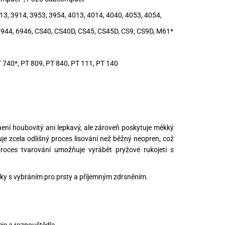
3, 3914, 3953, 3954, 4013, 4014, 4040, 4053, 4054,
 6944, 6946, CS40, CS40D, CS45, CS45D, CS9, CS9D, M61*
T 740*, PT 809, PT 840, PT 111, PT 140
ení houbovitý ani lepkavý, ale zároveň poskytuje měkký
uje zcela odlišný proces lisování než běžný neopren, což
proces tvarování umožňuje vyrábět pryžové rukojeti s
uky s vybráním pro prsty a příjemným zdrsněním.