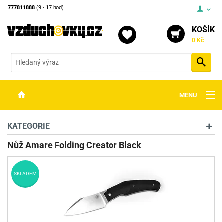
777811888
(9 - 17 hod)
KOŠÍK
0 Kč
Vyh
MENU
ZBRANĚ
KATEGORIE
OPTIKA
Nůž Amare Folding Creator Black
STŘELIVO
SKLADEM
PŘÍSLUŠENSTVÍ
DETEKTORY KOVŮ
KONTAKTY