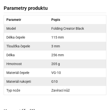
Parametry produktu
Parametr
Popis
Model
Folding Creator Black
Délka čepele
115 mm
Tloušťka čepele
3 mm
Délka
256 mm
Hmotnost
205 g
Materiál čepele
VG-10
Materiál rukojeti
G10
Typ nože
Zavírací nůž