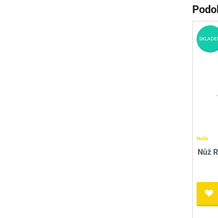
Podo
SKLADE
Nože
Nůž R