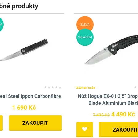
bné produkty
M
SLEVA
SKLADEM
Zavírací nože
eal Steel Ippon Carbonfibre
Nůž Hogue EX-01 3,5" Drop
Blade Aluminium Blac
1 690 Kč
4 490 Kč
7 490 Kč
ZAKOUPIT
ZAKOUPIT