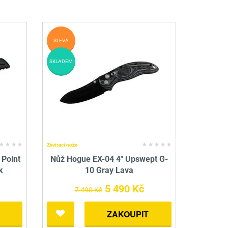
SLEVA
SKLADEM
Zavírací nože
 Point
Nůž Hogue EX-04 4" Upswept G-
k
10 Gray Lava
5 490 Kč
7 490 Kč
ZAKOUPIT