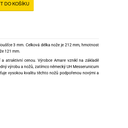
IT DO KOŠÍKU
nné prostředky
 Engineering
ny
, stolice a vaky
loušťce 3 mm. Celková délka nože je 212 mm, hmotnost
ože 121 mm.
í a atraktivní cenou. Výrobce Amare vznikl na základě
ovědný výrobu a nožů, zatímco německý UH Messerunicum
jišťuje vysokou kvalitu těchto nožů podpořenou novými a