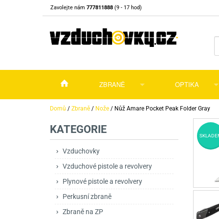
Zavolejte nám
777811888
(9 - 17 hod)
ZBRANĚ
OPTIKA
Vzduchovky
Vzduchovky na C
Puškohledy
Domů
/
Zbraně
/
Nože
/
Nůž Amare Pocket Peak Folder Gray
KATEGORIE
Vzduchové pistole a revolvery
Příslušenství pro 
Příslušenství
Dalekohledy a dál
SKLADE
Plynové pistole a revolvery
Vzduchovky PCP
CO2 pistole
Pistole
Kolimátory, lasery
Vzduchovky
Vzduchové pistole a revolvery
Perkusní zbraně
Vzduchovky pruži
PCP Pistole
Příslušenství
Montáže
Plynové pistole a revolvery
Zbraně na ZP
Revolvery
Revolvery
Pušky opakovací
Noční vidění a ter
Perkusní zbraně
Nože
Pružinové pistole
Pušky samonabíje
Nože s pevnou čep
Zbraně na ZP