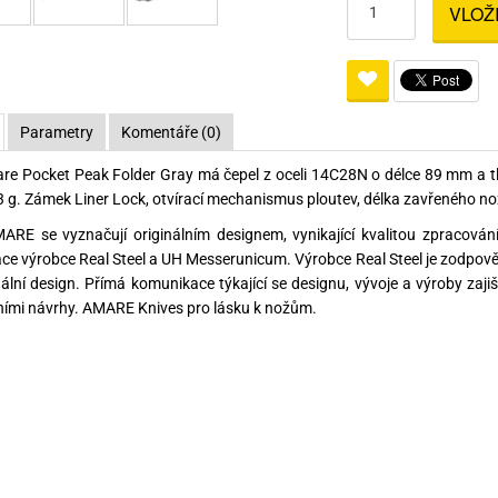
VLOŽ
Pro lištu weaver a picatinny
Náboje na ZP
Pistolové a revolverové náboje
Pro perkusní zbraně
Ochra
zbraně na ZP
Adaptéry
Puškové náboje
Ostatní
Rowan
Svítil
ací
nože
Pro lištu 15 - 17 mm
Brokové náboje
Bipody
Parametry
Komentáře (0)
bíjecí
Malorážkové náboje
e Pocket Peak Folder Gray má čepel z oceli 14C28N o délce 89 mm a t
cí
 g. Zámek Liner Lock, otvírací mechanismus ploutev, délka zavřeného n
RE se vyznačují originálním designem, vynikající kvalitou zpracován
ce výrobce Real Steel a UH Messerunicum. Výrobce Real Steel je zodp
nální design. Přímá komunikace týkající se designu, vývoje a výroby za
ními návrhy. AMARE Knives pro lásku k nožům.