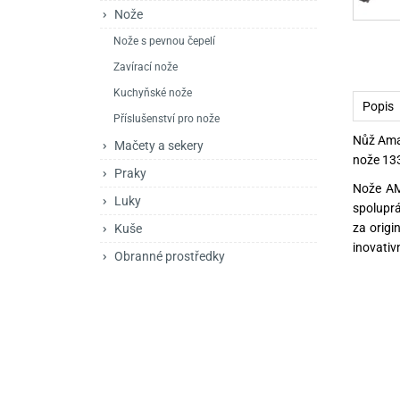
Mačety a sekery
Zásobníky
Zavírací nože
Nože
Nože s pevnou čepelí
Praky
Příslušenství pro 
Kuchyňské nože
Zavírací nože
Luky
Brokovnice opakov
Příslušenství pro 
Kuchyňské nože
Popis
Kuše
Brokovnice samona
Příslušenství pro nože
Nůž Amar
Mačety a sekery
Obranné prostředky
Pistole samonabíje
Obranné spreje
nože 133
Praky
Nože AMA
Revolvery
Luky
spoluprá
za origi
Kuše
inovativ
Obranné prostředky