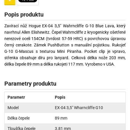
Popis produktu
Zavírací nůž Hogue EX-04 3,5" Wahrncliffe G-10 Blue Lava, který
navrhnul Allen Elishewitz. Čepel Wahrncliffe z kryogenicky ošetřené
nerezové oceli 154CM (tvrdost 57-59 HRC) s povrchovou úpravou
černý cerakote. Zámek PushButton s manuální pojistkou. Rukojeť
G-10 G-Mascus s texturou Mini Piranha. Pocket clip je vpravo,
střenka obsahuje díru pro lanyard. Celková délka nože 203 mm,
délka čepele 89 mm a délka rukojeti 117 mm. Vyrobeno v USA.
Parametry produktu
Parametr
Popis
Model
EX-04 3,5" Wharncliffe G10
Délka čepele
89 mm
Tloušťka čepele
3.81 mm