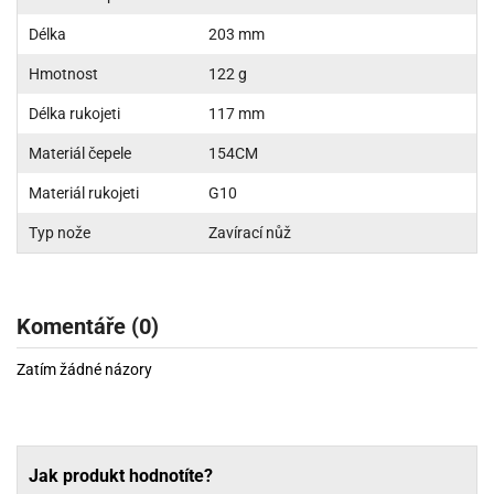
Délka
203 mm
Hmotnost
122 g
Délka rukojeti
117 mm
Materiál čepele
154CM
Materiál rukojeti
G10
Typ nože
Zavírací nůž
Komentáře (0)
Zatím žádné názory
Jak produkt hodnotíte?