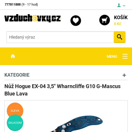
777811888
(9 - 17 hod)
KOŠÍK
0 Kč
Vyh
MENU
ZBRANĚ
KATEGORIE
OPTIKA
Nůž Hogue EX-04 3,5" Wharncliffe G10 G-Mascus
Blue Lava
STŘELIVO
PŘÍSLUŠENSTVÍ
SLEVA
DETEKTORY KOVŮ
SKLADEM
KONTAKTY