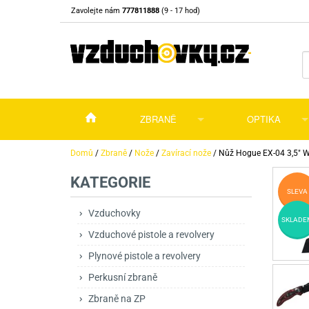
Zavolejte nám
777811888
(9 - 17 hod)
ZBRANĚ
OPTIKA
Vzduchovky
Vzduchovky na C
Puškohledy
Domů
/
Zbraně
/
Nože
/
Zavírací nože
/
Nůž Hogue EX-04 3,5" W
KATEGORIE
Vzduchové pistole a revolvery
Příslušenství pro 
Příslušenství
Dalekohledy a dál
SLEVA
Plynové pistole a revolvery
Vzduchovky PCP
CO2 pistole
Pistole
Kolimátory, lasery
Vzduchovky
SKLADE
Vzduchové pistole a revolvery
Perkusní zbraně
Vzduchovky pruži
PCP Pistole
Příslušenství
Montáže
Plynové pistole a revolvery
Zbraně na ZP
Revolvery
Revolvery
Pušky opakovací
Noční vidění a ter
Perkusní zbraně
Nože
Pružinové pistole
Pušky samonabíje
Nože s pevnou čep
Zbraně na ZP