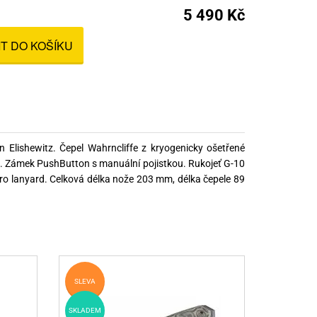
nné prostředky
5 490 Kč
 Engineering
ny
IT DO KOŠÍKU
, stolice a vaky
n Elishewitz. Čepel Wahrncliffe z kryogenicky ošetřené
. Zámek PushButton s manuální pojistkou. Rukojeť G-10
pro lanyard. Celková délka nože 203 mm, délka čepele 89
SLEVA
SKLADEM