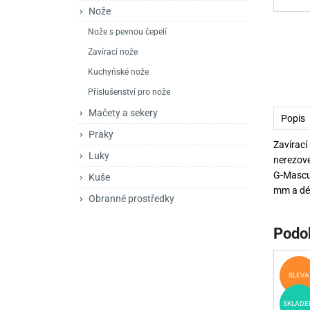
Mačety a sekery
Zásobníky
Zavírací nože
Nože
Nože s pevnou čepelí
Praky
Příslušenství pro 
Kuchyňské nože
Zavírací nože
Luky
Brokovnice opakov
Příslušenství pro 
Kuchyňské nože
Kuše
Brokovnice samona
Příslušenství pro nože
Mačety a sekery
Popis
Obranné prostředky
Pistole samonabíje
Obranné spreje
Praky
Zavírací
Revolvery
Luky
nerezové
G-Mascus
Kuše
mm a dél
Obranné prostředky
Podo
SLEVA
SKLADE