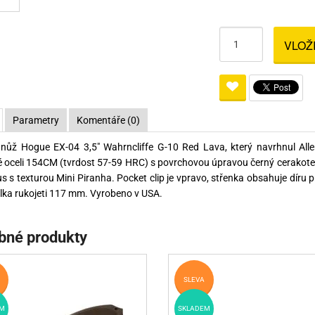
Pro lištu weaver a picatinny
Náboje na ZP
Pistolové a revolverové náboje
Pro perkusní zbraně
Ochra
zbraně na ZP
Adaptéry
Puškové náboje
Ostatní
Rowan
Svítil
VLOŽ
ací
nože
Pro lištu 15 - 17 mm
Brokové náboje
Bipody
bíjecí
Malorážkové náboje
Parametry
Komentáře (0)
cí
 nůž Hogue EX-04 3,5" Wahrncliffe G-10 Red Lava, který navrhnul Alle
 oceli 154CM (tvrdost 57-59 HRC) s povrchovou úpravou černý cerakote
 s texturou Mini Piranha. Pocket clip je vpravo, střenka obsahuje díru 
ka rukojeti 117 mm. Vyrobeno v USA.
bné produkty
SLEVA
M
SKLADEM