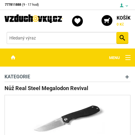
777811888
(9 - 17 hod)
KOŠÍK
0 Kč
Vyh
MENU
ZBRANĚ
KATEGORIE
OPTIKA
Nůž Real Steel Megalodon Revival
STŘELIVO
PŘÍSLUŠENSTVÍ
DETEKTORY KOVŮ
KONTAKTY