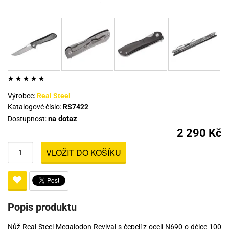
Výrobce:
Real Steel
Katalogové číslo:
RS7422
na dotaz
Dostupnost:
2 290 Kč
VLOŽIT DO KOŠÍKU
Popis produktu
Nůž Real Steel Megalodon Revival s čepelí z oceli N690 o délce 100