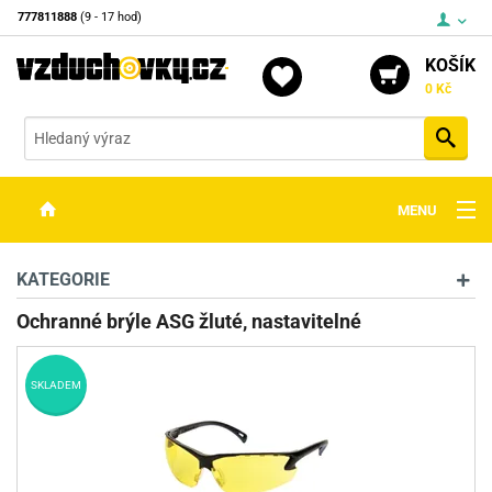
777811888
(9 - 17 hod)
KOŠÍK
0 Kč
Vyh
MENU
ZBRANĚ
KATEGORIE
OPTIKA
Ochranné brýle ASG žluté, nastavitelné
STŘELIVO
SKLADEM
PŘÍSLUŠENSTVÍ
DETEKTORY KOVŮ
KONTAKTY