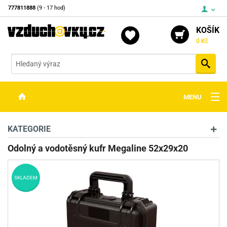
777811888
(9 - 17 hod)
KOŠÍK
0 Kč
Vyh
MENU
ZBRANĚ
KATEGORIE
OPTIKA
Odolný a vodotěsný kufr Megaline 52x29x20
STŘELIVO
SKLADEM
PŘÍSLUŠENSTVÍ
DETEKTORY KOVŮ
KONTAKTY