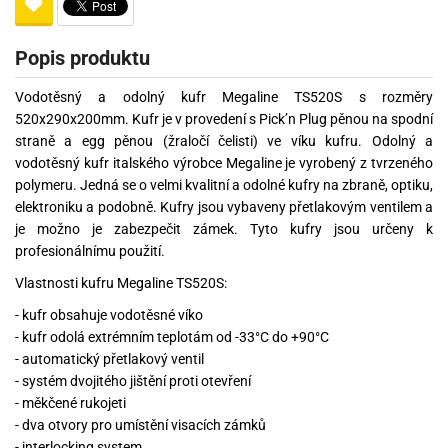
Popis produktu
Vodotěsný a odolný kufr Megaline TS520S s rozměry
520x290x200mm. Kufr je v provedení s Pick’n Plug pěnou na spodní
straně a egg pěnou (žraločí čelisti) ve víku kufru. Odolný a
vodotěsný kufr italského výrobce Megaline je vyrobený z tvrzeného
polymeru. Jedná se o velmi kvalitní a odolné kufry na zbraně, optiku,
elektroniku a podobně. Kufry jsou vybaveny přetlakovým ventilem a
je možno je zabezpečit zámek. Tyto kufry jsou určeny k
profesionálnímu použití.
Vlastnosti kufru Megaline TS520S:
- kufr obsahuje vodotěsné víko
- kufr odolá extrémním teplotám od -33°C do +90°C
- automatický přetlakový ventil
- systém dvojitého jištění proti otevření
- měkčené rukojeti
- dva otvory pro umístění visacích zámků
- interlocking system