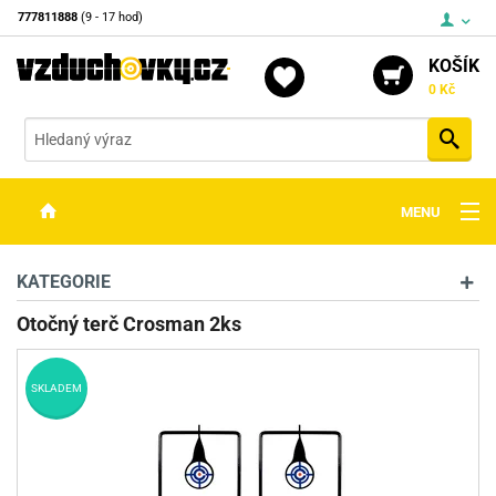
777811888
(9 - 17 hod)
KOŠÍK
0 Kč
Vyh
MENU
ZBRANĚ
KATEGORIE
OPTIKA
Otočný terč Crosman 2ks
STŘELIVO
SKLADEM
PŘÍSLUŠENSTVÍ
DETEKTORY KOVŮ
KONTAKTY