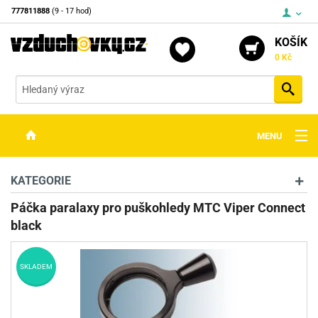
777811888
(9 - 17 hod)
KOŠÍK
0 Kč
Vyh
MENU
ZBRANĚ
KATEGORIE
OPTIKA
Páčka paralaxy pro puškohledy MTC Viper Connect
black
STŘELIVO
PŘÍSLUŠENSTVÍ
SKLADEM
DETEKTORY KOVŮ
KONTAKTY