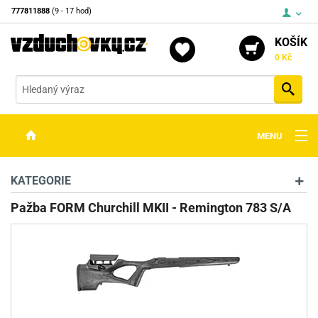
777811888
(9 - 17 hod)
KOŠÍK
0 Kč
Vyh
MENU
ZBRANĚ
KATEGORIE
OPTIKA
Pažba FORM Churchill MKII - Remington 783 S/A
STŘELIVO
PŘÍSLUŠENSTVÍ
DETEKTORY KOVŮ
KONTAKTY