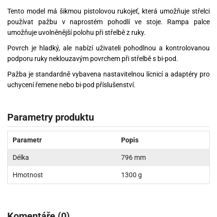
Tento model má šikmou pistolovou rukojeť, která umožňuje střelci
používat pažbu v naprostém pohodlí ve stoje. Rampa palce
umožňuje uvolněnější polohu při střelbě z ruky.
Povrch je hladký, ale nabízí uživateli pohodlnou a kontrolovanou
podporu ruky neklouzavým povrchem při střelbě s bi-pod.
Pažba je standardně vybavena nastavitelnou lícnicí a adaptéry pro
uchycení řemene nebo bi-pod příslušenství.
Parametry produktu
Parametr
Popis
Délka
796 mm
Hmotnost
1300 g
Komentáře (0)