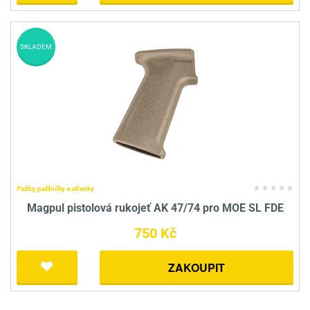
SKLADEM
Pažby, pažbičky a střenky
Magpul pistolová rukojeť AK 47/74 pro MOE SL FDE
750 Kč
ZAKOUPIT