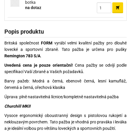
botka
na dotaz
Popis produktu
Britská společnost
FORM
vyrábí velmi kvalitní pažby pro dlouhé
lovecké a sportovní zbraně. Tato pažba je určena pro pušky
Remington 783 S/A
.
Uvedená cena je pouze orientační!
Cena pažby se odvíjí podle
specifikací Vaší zbraně a Vašich požadavků.
Barvy pažeb: Modrá a černá, ebenově černá, lesní kamufláž,
červená a černá, ořechová klasika
Úprava: plně nastavitelná lícnice/kompletně nastavitelná pažba
Churchill MKII
Vysoce ergonomický oboustranný design s pistolovou rukojetí a
neklouzavým povrchem. Tato pažba je vhodná pro praváka i leváka
a je ideální volbou pro většinu loveckých a sportovních použití.