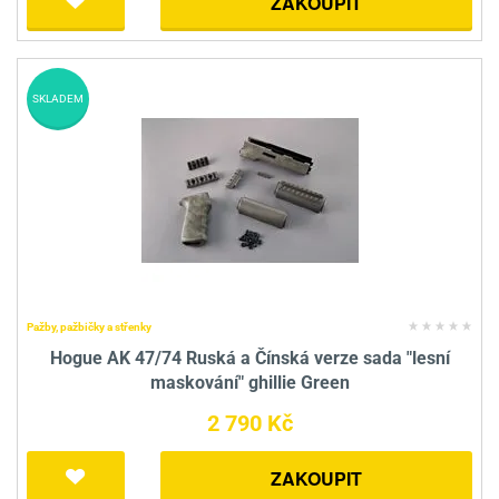
ZAKOUPIT
SKLADEM
Pažby, pažbičky a střenky
Hogue AK 47/74 Ruská a Čínská verze sada "lesní
maskování" ghillie Green
2 790 Kč
ZAKOUPIT