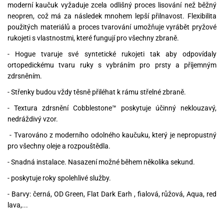
moderní kaučuk vyžaduje zcela odlišný proces lisování než běžný
neopren, což má za následek mnohem lepší přilnavost. Flexibilita
použitých materiálů a proces tvarování umožňuje vyrábět pryžové
rukojeti s vlastnostmi, které fungují pro všechny zbraně.
- Hogue tvaruje své syntetické rukojeti tak aby odpovídaly
ortopedickému tvaru ruky s vybráním pro prsty a příjemným
zdrsněním.
- Střenky budou vždy těsně přiléhat k rámu střelné zbraně.
- Textura zdrsnění Cobblestone™ poskytuje účinný neklouzavý,
nedráždivý vzor.
- Tvarováno z moderního odolného kaučuku, který je nepropustný
pro všechny oleje a rozpouštědla.
- Snadná instalace. Nasazení možné během několika sekund.
- poskytuje roky spolehlivé služby.
- Barvy: černá, OD Green, Flat Dark Earh , fialová, růžová, Aqua, red
lava,...