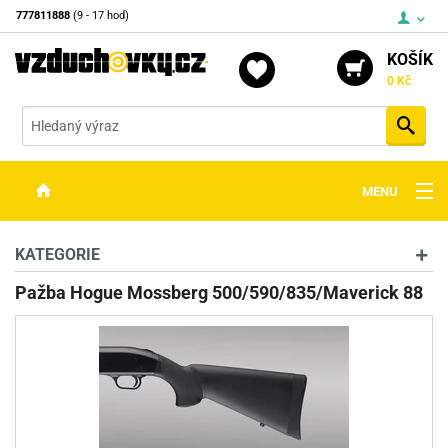
777811888
(9 - 17 hod)
KOŠÍK
0 Kč
Vyh
MENU
ZBRANĚ
KATEGORIE
OPTIKA
Pažba Hogue Mossberg 500/590/835/Maverick 88
STŘELIVO
PŘÍSLUŠENSTVÍ
DETEKTORY KOVŮ
KONTAKTY