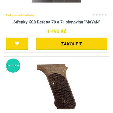
Pažby, pažbičky a střenky
Střenky KSD Beretta 70 a 71 slonovina "MaYaN"
1 490 Kč
ZAKOUPIT
SKLADEM