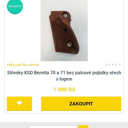
SKLADEM
Pažby, pažbičky a střenky
Střenky KSD Beretta 70 a 71 bez palcové pojistky ořech
s logem
1 490 Kč
ZAKOUPIT