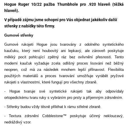
Hogue Ruger 10/22 pažba Thumbhole pro .920 hlaveň (těžká
hlaveň).
V případě zájmu jsme schopni pro Vás objednat jakékoliv další
střenky z nabídky této firmy.
Gumové střenky
Gumové rukojeti Hogue jsou tvarovány z odolného syntetického
kaučuku, který není houbovitý ani lepkavý, ale zároveň poskytuje
měkký pocit pohlcující zpětný ráz bez ovlivnění přesnosti. Tento
moderní kaučuk vyžaduje zcela odlišný proces lisování než běžný
neopren, což má za následek mnohem lepší přilnavost. Flexibilita
použitých materiálů a proces tvarování umožňuje vyrábět pryžové
rukojeti s vlastnostmi, které fungují pro všechny zbraně.
- Hogue tvaruje své syntetické rukojeti tak aby odpovídaly
ortopedickému tvaru ruky s vybráním pro prsty a příjemným zdrsněním.
- Střenky budou vždy těsně přiléhat k rámu střelné zbraně.
- Textura zdrsnění Cobblestone™ poskytuje účinný neklouzavý,
nedráždivý vzor.