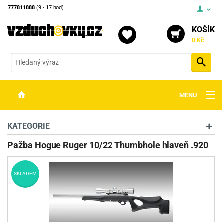
777811888
(9 - 17 hod)
KOŠÍK
0 Kč
Vyh
MENU
ZBRANĚ
KATEGORIE
OPTIKA
Pažba Hogue Ruger 10/22 Thumbhole hlaveň .920
STŘELIVO
SKLADEM
PŘÍSLUŠENSTVÍ
DETEKTORY KOVŮ
KONTAKTY