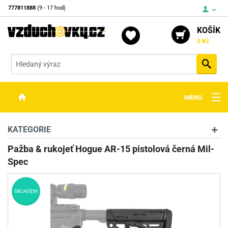
777811888
(9 - 17 hod)
KOŠÍK
0 Kč
Vyh
MENU
ZBRANĚ
KATEGORIE
OPTIKA
Pažba & rukojeť Hogue AR-15 pistolová černá Mil-
Spec
STŘELIVO
PŘÍSLUŠENSTVÍ
SKLADEM
DETEKTORY KOVŮ
KONTAKTY