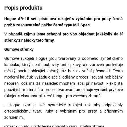
Popis produktu
Hogue AR-15 set: pistolová rukojeť s vybráním pro prsty černá
pryž & zasouvatelná pažba černá typu Mil-Spec.
V případě zájmu jsme schopni pro Vás objednat jakékoliv další
střenky z nabídky této firmy.
Gumové střenky
Gumové rukojeti Hogue jsou tvarovány z odolného syntetického
kaučuku, který není houbovitý ani lepkavý, ale zároveň poskytuje
měkký pocit pohlcující zpětný ráz bez ovlivnění přesnosti. Tento
moderní kaučuk vyžaduje zcela odlišný proces lisování než běžný
neopren, což má za následek mnohem lepší přilnavost. Flexibilita
použitých materiálů a proces tvarování umožňuje vyrábět pryžové
rukojeti s vlastnostmi, které fungují pro všechny zbraně.
- Hogue tvaruje své syntetické rukojeti tak aby odpovídaly
ortopedickému tvaru ruky s vybráním pro prsty a příjemným
zdrsněním.
- Střenky budou vždy těsně přiléhat k rámu střelné zbraně.