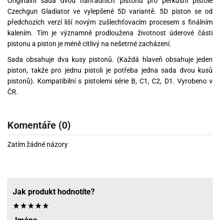
Originální sada dvou náhradních pistonů pro perkusní pistole
Czechgun Gladiator ve vylepšené 5D variantě. 5D piston se od
předchozích verzí liší novým zušlechťovacím procesem s finálním
kalením. Tím je významně prodloužena životnost úderové části
pistonu a piston je méně citlivý na nešetrné zacházení.
Sada obsahuje dva kusy pistonů. (Každá hlaveň obsahuje jeden
piston, takže pro jednu pistoli je potřeba jedna sada dvou kusů
pistonů). Kompatibilní s pistolemi série B, C1, C2, D1. Vyrobeno v
ČR.
Komentáře (0)
Zatím žádné názory
Jak produkt hodnotíte?