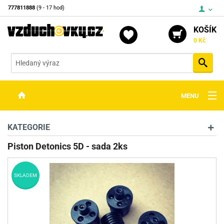
777811888
(9 - 17 hod)
KOŠÍK
0 Kč
Vyh
MENU
ZBRANĚ
KATEGORIE
OPTIKA
Piston Detonics 5D - sada 2ks
STŘELIVO
SKLADEM
PŘÍSLUŠENSTVÍ
DETEKTORY KOVŮ
KONTAKTY