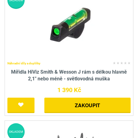
SKLADEM
Náhradní díly a doplňky
Mířidla HiViz Smith & Wesson J rám s délkou hlavně
2,1" nebo méně - světlovodná muška
1 390 Kč
ZAKOUPIT
SKLADEM