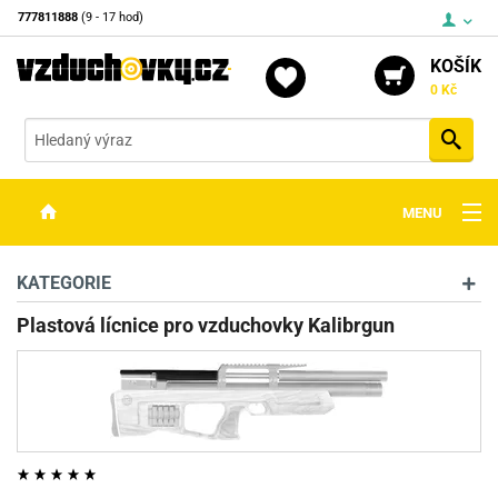
777811888
(9 - 17 hod)
KOŠÍK
0 Kč
Vyh
MENU
ZBRANĚ
KATEGORIE
OPTIKA
Plastová lícnice pro vzduchovky Kalibrgun
STŘELIVO
PŘÍSLUŠENSTVÍ
DETEKTORY KOVŮ
KONTAKTY