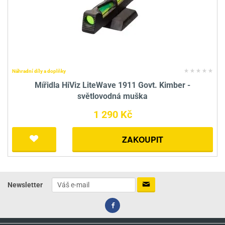
Náhradní díly a doplňky
Mířidla HiViz LiteWave 1911 Govt. Kimber -
světlovodná muška
1 290 Kč
ZAKOUPIT
Newsletter