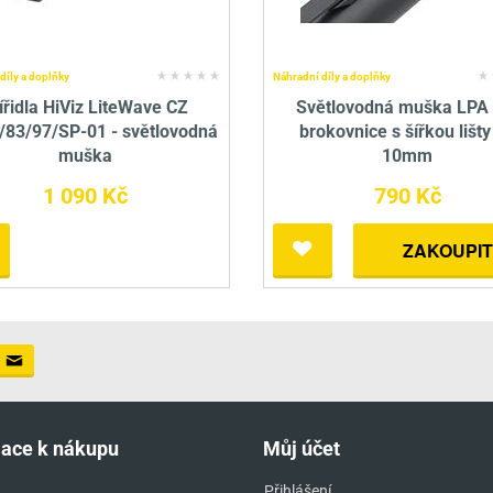
díly a doplňky
Náhradní díly a doplňky
řidla HiViz LiteWave CZ
Světlovodná muška LPA 
/83/97/SP-01 - světlovodná
brokovnice s šířkou lišty
muška
10mm
1 090 Kč
790 Kč
ZAKOUPIT
mace k nákupu
Můj účet
Přihlášení