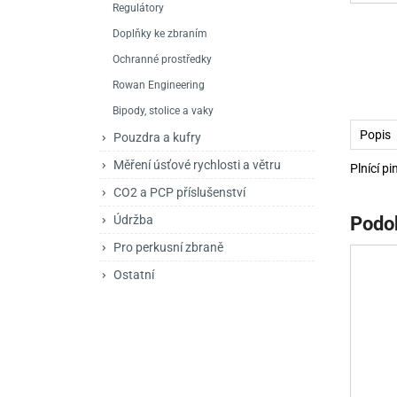
Regulátory
Mačety a sekery
Zásobníky
Zavírací nože
Doplňky ke zbraním
Praky
Příslušenství pro 
Kuchyňské nože
Ochranné prostředky
Luky
Brokovnice opakov
Příslušenství pro 
Rowan Engineering
Bipody, stolice a vaky
Kuše
Brokovnice samona
Popis
Pouzdra a kufry
Obranné prostředky
Pistole samonabíje
Obranné spreje
Měření úsťové rychlosti a větru
Plnící 
Revolvery
CO2 a PCP příslušenství
Údržba
Podo
Pro perkusní zbraně
Ostatní