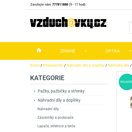
Zavolejte nám
777811888
(9 - 17 hod)
ZBRANĚ
OPTIKA
Vzduchovky
Vzduchovky na C
Puškohledy
Domů
/
Příslušenství
/
Náhradní díly a doplňky
/
Náhradní díly
KATEGORIE
Vzduchové pistole a revolvery
Příslušenství pro 
Příslušenství
Dalekohledy a dál
SKLADE
Plynové pistole a revolvery
Vzduchovky PCP
CO2 pistole
Pistole
Kolimátory, lasery
Pažby, pažbičky a střenky
Náhradní díly a doplňky
Perkusní zbraně
Vzduchovky pruži
PCP Pistole
Příslušenství
Montáže
Náhradní díly
Zbraně na ZP
Revolvery
Revolvery
Pušky opakovací
Noční vidění a ter
Zásobníky a podavače
Nože
Pružinové pistole
Pušky samonabíje
Nože s pevnou čep
Lapače, střelnice a terče