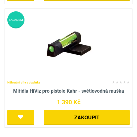
SKLADEM
Náhradní díly a doplňky
Mířidla HiViz pro pistole Kahr - světlovodná muška
1 390 Kč
ZAKOUPIT