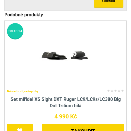
Odeslat
Podobné produkty
SKLADEM
Náhradní díly a doplňky
Set mířidel XS Sight DXT Ruger LC9/LC9s/LC380 Big
Dot Tritium bílá
4 990 Kč
ZAKOUPIT