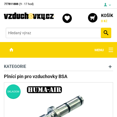
777811888
(9 - 17 hod)
KOŠÍK
0 Kč
Vyh
MENU
ZBRANĚ
KATEGORIE
OPTIKA
Plnící pin pro vzduchovky BSA
STŘELIVO
SKLADEM
PŘÍSLUŠENSTVÍ
DETEKTORY KOVŮ
KONTAKTY