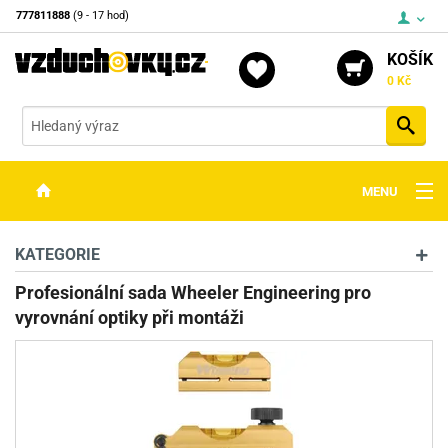
777811888
(9 - 17 hod)
KOŠÍK
0 Kč
Vyh
MENU
ZBRANĚ
KATEGORIE
OPTIKA
Profesionální sada Wheeler Engineering pro
vyrovnání optiky při montáži
STŘELIVO
PŘÍSLUŠENSTVÍ
DETEKTORY KOVŮ
KONTAKTY