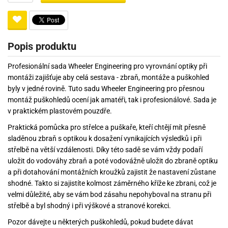
Popis produktu
Profesionální sada Wheeler Engineering pro vyrovnání optiky při
montáži zajišťuje aby celá sestava - zbraň, montáže a puškohled
byly v jedné rovině. Tuto sadu Wheeler Engineering pro přesnou
montáž puškohledů ocení jak amatéři, tak i profesionálové. Sada je
v praktickém plastovém pouzdře.
Praktická pomůcka pro střelce a puškaře, kteří chtějí mít přesně
sladěnou zbraň s optikou k dosažení vynikajících výsledků i při
střelbě na větší vzdálenosti. Díky této sadě se vám vždy podaří
uložit do vodováhy zbraň a poté vodovážně uložit do zbraně optiku
a při dotahování montážních kroužků zajistit že nastavení zůstane
shodné. Takto si zajistíte kolmost záměrného kříže ke zbrani, což je
velmi důležité, aby se vám bod zásahu nepohyboval na stranu při
střelbě a byl shodný i při výškové a stranové korekci.
Pozor dávejte u některých puškohledů, pokud budete dávat