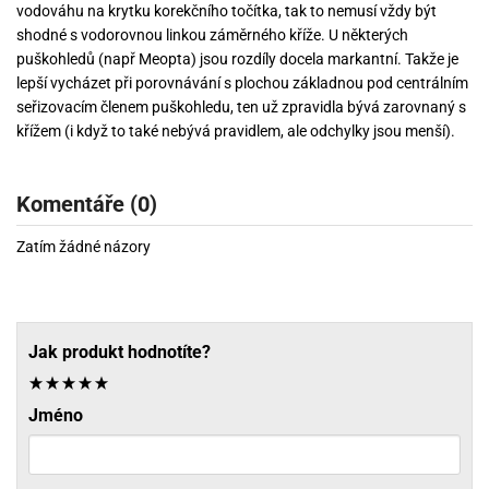
vodováhu na krytku korekčního točítka, tak to nemusí vždy být
shodné s vodorovnou linkou záměrného kříže. U některých
puškohledů (např Meopta) jsou rozdíly docela markantní. Takže je
lepší vycházet při porovnávání s plochou základnou pod centrálním
seřizovacím členem puškohledu, ten už zpravidla bývá zarovnaný s
křížem (i když to také nebývá pravidlem, ale odchylky jsou menší).
Komentáře (0)
Zatím žádné názory
Jak produkt hodnotíte?
Jméno