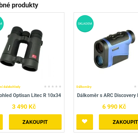
bné produkty
M
SKLADEM
ní dalekohledy
Dálkoměry
ohled Optisan Litec R 10x34
Dálkoměr s ARC Discovery
3 490 Kč
6 990 Kč
ZAKOUPIT
ZAKOUPIT