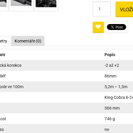
Pro lištu weaver a picatinny
Náboje na ZP
Pistolové a revolverové náboje
Pro perkusní zbraně
Ochra
VLOŽ
zbraně na ZP
Adaptéry
Puškové náboje
Ostatní
Rowan
Svítil
ací
nože
Pro lištu 15 - 17 mm
Brokové náboje
Bipody
bíjecí
Malorážkové náboje
etry
Komentáře (0)
cí
etr
Popis
ická korekce
-2 až +2
liéf
86mm
pole ve 100m
5,2m – 1,3m
King Cobra 6-2
366 mm
ost
746 g
ss
ne