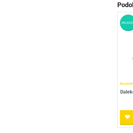
Podo
SKLADE
Binokulár
Dalek