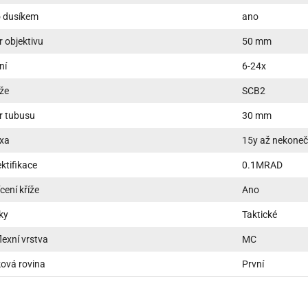
 dusíkem
ano
 objektivu
50 mm
ní
6-24x
íže
SCB2
r tubusu
30 mm
xa
15y až nekone
ktifikace
0.1MRAD
cení kříže
Ano
ky
Taktické
lexní vrstva
MC
ová rovina
První