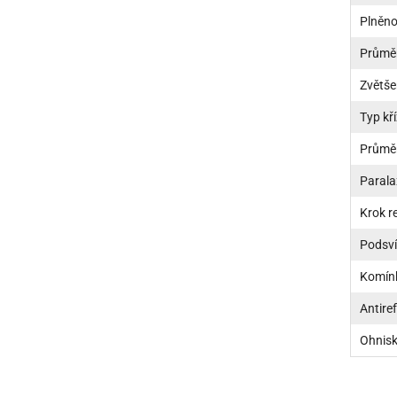
Plněno
Průměr
Zvětše
Typ kř
Průmě
Parala
Krok re
Podsví
Komín
Antiref
Ohnisk