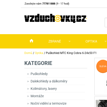
Zavolejte nám
777811888
(9 - 17 hod)
ZBRANĚ
OPTIKA
Vzduchovky
Vzduchovky na C
Puškohledy
Domů
/
Optika
/
Puškohled MTC King Cobra 6-24x50 F1
KATEGORIE
Vzduchové pistole a revolvery
Příslušenství pro 
Příslušenství
Dalekohledy a dál
SLEVA
Plynové pistole a revolvery
Vzduchovky PCP
CO2 pistole
Pistole
Kolimátory, lasery
Puškohledy
Dalekohledy a dálkoměry
Perkusní zbraně
Vzduchovky pruži
PCP Pistole
Příslušenství
Montáže
Kolimátory, lasery
Zbraně na ZP
Revolvery
Revolvery
Pušky opakovací
Noční vidění a ter
Montáže
Nože
Pružinové pistole
Pušky samonabíje
Nože s pevnou čep
Noční vidění a termovize