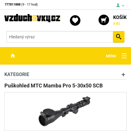
777811888
(9 - 17 hod)
KOŠÍK
0 Kč
Vyh
MENU
ZBRANĚ
KATEGORIE
OPTIKA
Puškohled MTC Mamba Pro 5-30x50 SCB
STŘELIVO
PŘÍSLUŠENSTVÍ
DETEKTORY KOVŮ
KONTAKTY