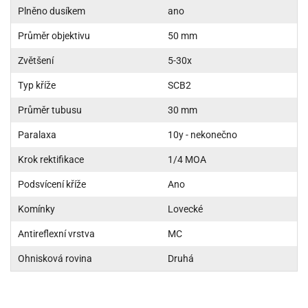
Plněno dusíkem
ano
Průměr objektivu
50 mm
Zvětšení
5-30x
Typ kříže
SCB2
Průměr tubusu
30 mm
Paralaxa
10y - nekonečno
Krok rektifikace
1/4 MOA
Podsvícení kříže
Ano
Komínky
Lovecké
Antireflexní vrstva
MC
Ohnisková rovina
Druhá