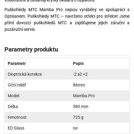
Puškohledy MTC Mamba Pro nejsou vyráběny ve spolupráci s
Optisanem. Puškohledy MTC – navrženo střelci pro střelce! Jsme
přímí dovozci puškohledů MTC a zajišťujeme jejich záruční a
pozáruční servis.
Parametry produktu
Parametr
Popis
Dioptrická korekce
-2 až +2
Oční reliéf
86mm
Model
Mamba Pro
Délka
380 mm
Hmotnost
725 g
ED Glass
ne