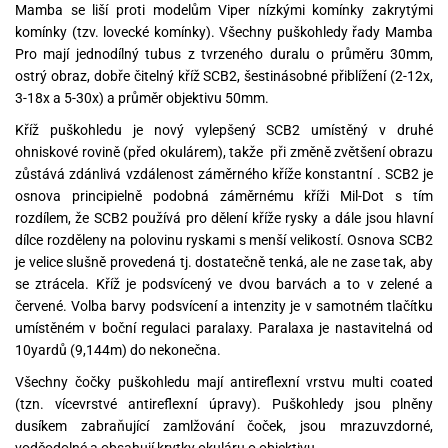
Mamba se liší proti modelům Viper nízkými komínky zakrytými
komínky (tzv. lovecké komínky). Všechny puškohledy řady Mamba
Pro mají jednodílný tubus z tvrzeného duralu o průměru 30mm,
ostrý obraz, dobře čitelný kříž SCB2, šestinásobné přiblížení (2-12x,
3-18x a 5-30x) a průměr objektivu 50mm.
Kříž puškohledu je nový vylepšený SCB2 umístěný v druhé
ohniskové rovině (před okulárem), takže při změně zvětšení obrazu
zůstává zdánlivá vzdálenost záměrného kříže konstantní . SCB2 je
osnova principielně podobná záměrnému kříži Mil-Dot s tím
rozdílem, že SCB2 používá pro dělení kříže rysky a dále jsou hlavní
dílce rozděleny na polovinu ryskami s menší velikostí. Osnova SCB2
je velice slušně provedená tj. dostatečně tenká, ale ne zase tak, aby
se ztrácela. Kříž je podsvícený ve dvou barvách a to v zelené a
červené. Volba barvy podsvícení a intenzity je v samotném tlačítku
umístěném v boční regulaci paralaxy. Paralaxa je nastavitelná od
10yardů (9,144m) do nekonečna.
Všechny čočky puškohledu mají antireflexní vrstvu multi coated
(tzn. vícevrstvé antireflexní úpravy). Puškohledy jsou plněny
dusíkem zabraňující zamlžování čoček, jsou mrazuvzdorné,
voděodolné a obsahují krytky okuláru o objektivu.