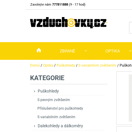
Zavolejte nám
777811888
(9 - 17 hod)
ZBRANĚ
OPTIKA
Vzduchovky
Vzduchovky na C
Puškohledy
Domů
/
Optika
/
Puškohledy
/
S variabilním zvětšením
/
Puškohl
KATEGORIE
Vzduchové pistole a revolvery
Příslušenství pro 
Příslušenství
Dalekohledy a dál
Plynové pistole a revolvery
Vzduchovky PCP
CO2 pistole
Pistole
Kolimátory, lasery
Puškohledy
S pevným zvětšením
Perkusní zbraně
Vzduchovky pruži
PCP Pistole
Příslušenství
Montáže
Příslušenství pro puškohledy
Zbraně na ZP
Revolvery
Revolvery
Pušky opakovací
Noční vidění a ter
S variabilním zvětšením
Nože
Pružinové pistole
Pušky samonabíje
Nože s pevnou čep
Dalekohledy a dálkoměry