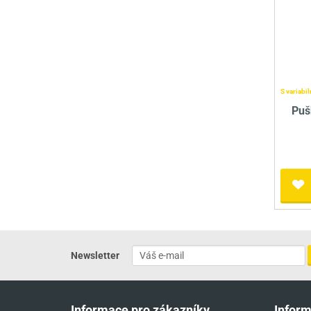
S variabi
Puš
Newsletter
Informace pro zákazníky
Infor