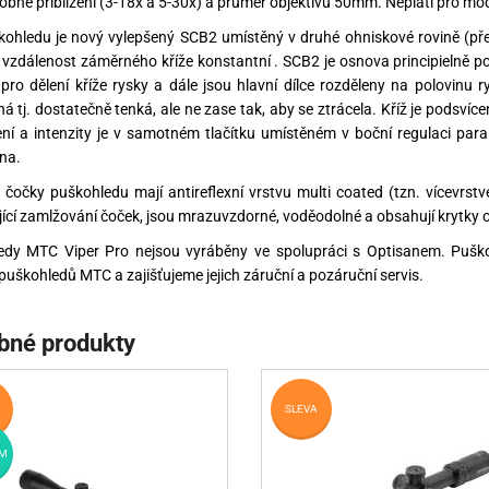
obné přiblížení (3-18x a 5-30x) a průměr objektivu 50mm. Neplatí pro mo
kohledu je nový vylepšený SCB2 umístěný v druhé ohniskové rovině (př
 vzdálenost záměrného kříže konstantní . SCB2 je osnova principielně p
pro dělení kříže rysky a dále jsou hlavní dílce rozděleny na polovinu 
á tj. dostatečně tenká, ale ne zase tak, aby se ztrácela. Kříž je podsvíc
ní a intenzity je v samotném tlačítku umístěném v boční regulaci par
na.
čočky puškohledu mají antireflexní vrstvu multi coated (tzn. vícevrstv
ící zamlžování čoček, jsou mrazuvzdorné, voděodolné a obsahují krytky o
edy MTC Viper Pro nejsou vyráběny ve spolupráci s Optisanem. Puško
puškohledů MTC a zajišťujeme jejich záruční a pozáruční servis.
bné produkty
SLEVA
M