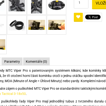
VLOŽ
Pro lištu weaver a picatinny
Náboje na ZP
Pistolové a revolverové náboje
Pro perkusní zbraně
Ochra
zbraně na ZP
Adaptéry
Puškové náboje
Ostatní
Rowan
Svítil
ací
nože
Pro lištu 15 - 17 mm
Brokové náboje
Bipody
bíjecí
Malorážkové náboje
cí
Parametry
Komentáře (0)
edy MTC Viper Pro s patentovaným systémem klikání, kde komínky kli
 že tři otočení horní části komínku otočí o jednu otáčku spodní identif
ány, MOA (Minute of Angle = Úhlové Minuty) nebo yardy. Kompletní návo
te zájem o puškohled MTC Viper Pro se standardními taktickými komínky
o Tactical 3-18x50
.
puškohledy řady Viper Pro mají jednodílný tubus z tvrzeného duralu 