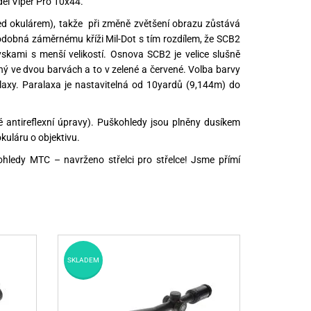
del Viper Pro 10x44.
ed okulárem), takže při změně zvětšení obrazu zůstává
odobná záměrnému kříži Mil-Dot s tím rozdílem, že SCB2
ryskami s menší velikostí. Osnova SCB2 je velice slušně
ený ve dvou barvách a to v zelené a červené. Volba barvy
alaxy. Paralaxa je nastavitelná od 10yardů (9,144m) do
é antireflexní úpravy). Puškohledy jsou plněny dusíkem
kuláru o objektivu.
hledy MTC – navrženo střelci pro střelce! Jsme přímí
SKLADEM