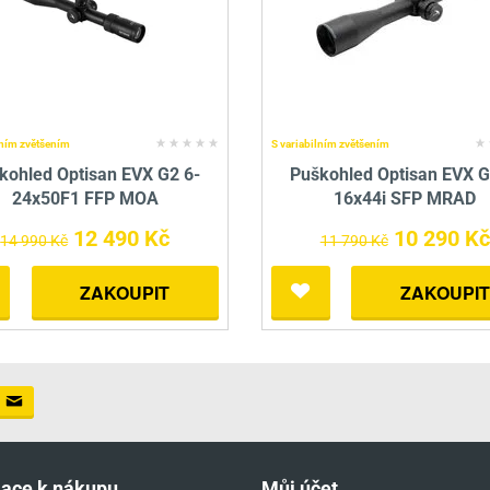
lním zvětšením
S variabilním zvětšením
kohled Optisan EVX G2 6-
Puškohled Optisan EVX G
24x50F1 FFP MOA
16x44i SFP MRAD
12 490 Kč
10 290 Kč
14 990 Kč
11 790 Kč
ZAKOUPIT
ZAKOUPIT
mace k nákupu
Můj účet