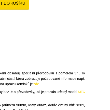
IT DO KOŠÍKU
nné prostředky
 Engineering
ny
, stolice a vaky
kání obsahují speciální převodovku s poměrem 3:1. To
ikační částí, která zobrazuje požadované informace např.
d na úpravu komínků je
zde
.
 bez této převodovky, tak je pro vás určený model
MTC
o průměru 30mm, ostrý obraz, dobře čitelný kříž SCB2,