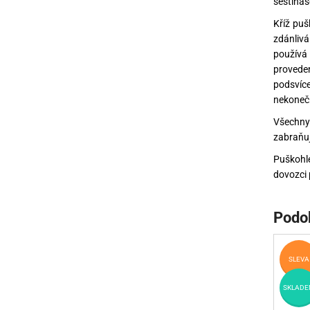
šestinás
Kříž puš
zdánlivá
používá 
proveden
podsvíce
nekoneč
Všechny 
zabraňuj
Puškohl
dovozci 
Podo
SLEVA
SKLADE