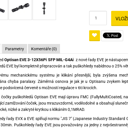
Pro lištu weaver a picatinny
Náboje na ZP
Pistolové a revolverové náboje
Pro perkusní zbraně
Ochra
zbraně na ZP
Adaptéry
Puškové náboje
Ostatní
Rowan
Svítil
VLOŽ
ací
nože
Pro lištu 15 - 17 mm
Brokové náboje
Bipody
bíjecí
Malorážkové náboje
Parametry
Komentáře (0)
cí
ed
Optisan EVE 3-12X56Pi SFP MIL-G4Ai
z nové řady EVE je nástupcem
dů EVE byl kompletně přepracován a tak puškohledy nabídnou o 25% větši z
vému mechanickému systému je klikání přesnější, byla zvýšena mec
ána chyba paralaxy. Záměrná osnova je jak je u Optisanu zvykem lept
e podsvícená červeně s možností regulace v 6ti krocích.
čočky puškohledů Optisan EVE mají úpravu FMC (FullyMultiCoated, nad
ící zamlžování čoček, jsou mrazuvzdorné, voděodolné a obsahují slunečn
ecké, nízké a zakryté krytkou s klikáním 0,1MRAD.
dy řady EVX a EVE splňují normu "JIS 7" (Japanese Industry Standard Gr
30min. Puškohledy řady EVE jsou považovány za jedny z nejvšestranněj