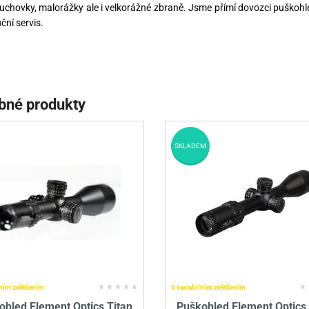
chovky, malorážky ale i velkorážné zbraně. Jsme přímí dovozci puškohle
ční servis.
bné produkty
SKLADEM
lním zvětšením
S variabilním zvětšením
ohled Element Optics Titan
Puškohled Element Optics 