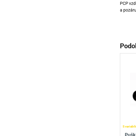
PCP vzdu
a pozáru
Podo
S variabi
Pušk