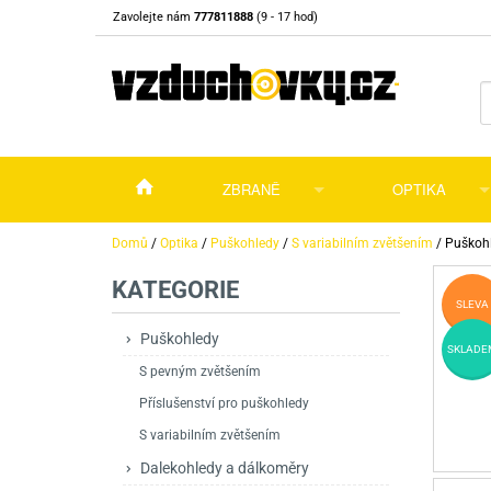
Zavolejte nám
777811888
(9 - 17 hod)
ZBRANĚ
OPTIKA
Vzduchovky
Vzduchovky na C
Puškohledy
Domů
/
Optika
/
Puškohledy
/
S variabilním zvětšením
/
Puškohl
KATEGORIE
Vzduchové pistole a revolvery
Příslušenství pro 
Příslušenství
Dalekohledy a dál
SLEVA
Plynové pistole a revolvery
Vzduchovky PCP
CO2 pistole
Pistole
Kolimátory, lasery
Puškohledy
SKLADE
S pevným zvětšením
Perkusní zbraně
Vzduchovky pruži
PCP Pistole
Příslušenství
Montáže
Příslušenství pro puškohledy
Zbraně na ZP
Revolvery
Revolvery
Pušky opakovací
Noční vidění a ter
S variabilním zvětšením
Nože
Pružinové pistole
Pušky samonabíje
Nože s pevnou čep
Dalekohledy a dálkoměry