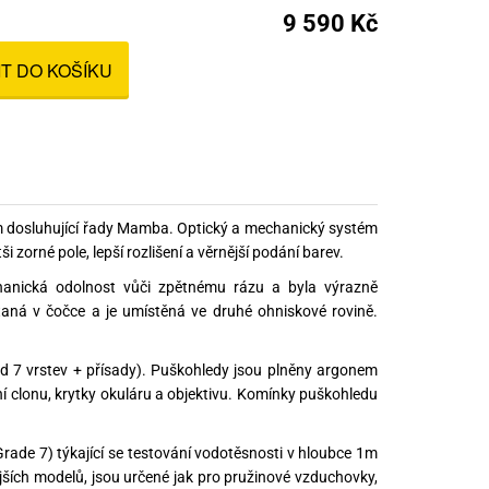
nné prostředky
9 590 Kč
 Engineering
ny
IT DO KOŠÍKU
, stolice a vaky
 dosluhující řady Mamba. Optický a mechanický systém
orné pole, lepší rozlišení a věrnější podání barev.
hanická odolnost vůči zpětnému rázu a byla výrazně
aná v čočce a je umístěná ve druhé ohniskové rovině.
 7 vrstev + přísady). Puškohledy jsou plněny argonem
í clonu, krytky okuláru a objektivu. Komínky puškohledu
ade 7) týkající se testování vodotěsnosti v hloubce 1m
ších modelů, jsou určené jak pro pružinové vzduchovky,