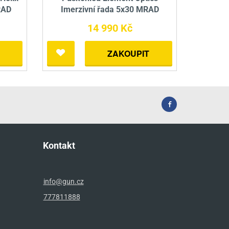
RAD
Imerzivní řada 5x30 MRAD
14 990 Kč
ZAKOUPIT
Kontakt
info@gun.cz
777811888