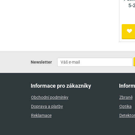
5-
Newsletter
Informace pro zákazníky
Infor
Obchodní podmínky
Zbraně
Doprava a platby
Optika
Reklamace
Detekto