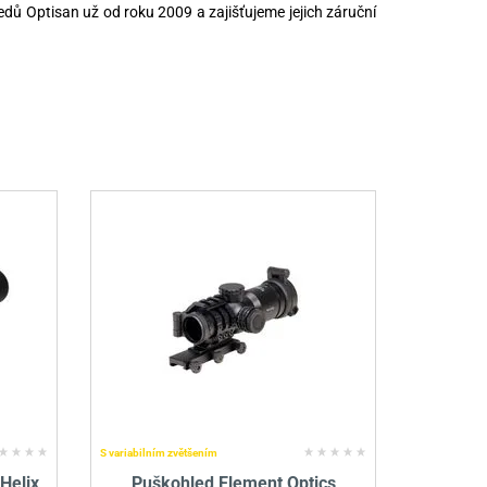
dů Optisan už od roku 2009 a zajišťujeme jejich záruční
S variabilním zvětšením
Helix
Puškohled Element Optics