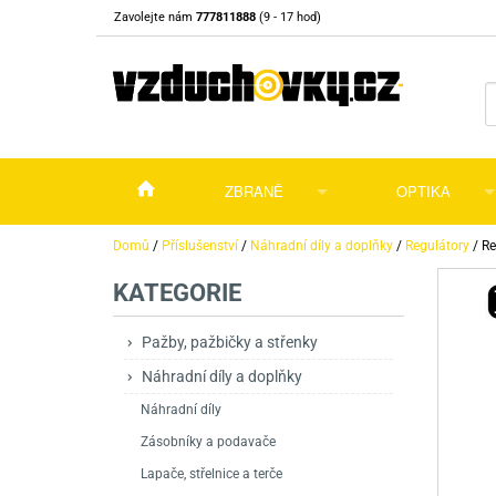
Zavolejte nám
777811888
(9 - 17 hod)
ZBRANĚ
OPTIKA
Vzduchovky
Vzduchovky na C
Puškohledy
Domů
/
Příslušenství
/
Náhradní díly a doplňky
/
Regulátory
/
Re
KATEGORIE
Vzduchové pistole a revolvery
Příslušenství pro 
Příslušenství
Dalekohledy a dál
Plynové pistole a revolvery
Vzduchovky PCP
CO2 pistole
Pistole
Kolimátory, lasery
Pažby, pažbičky a střenky
Náhradní díly a doplňky
Perkusní zbraně
Vzduchovky pruži
PCP Pistole
Příslušenství
Montáže
Náhradní díly
Zbraně na ZP
Revolvery
Revolvery
Pušky opakovací
Noční vidění a ter
Zásobníky a podavače
Nože
Pružinové pistole
Pušky samonabíje
Nože s pevnou čep
Lapače, střelnice a terče