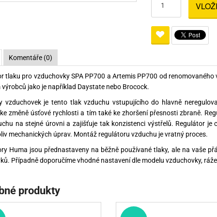
VLOŽ
Pro lištu weaver a picatinny
Náboje na ZP
Pistolové a revolverové náboje
Pro perkusní zbraně
Ochra
zbraně na ZP
Adaptéry
Puškové náboje
Ostatní
Rowan
Svítil
ací
nože
Pro lištu 15 - 17 mm
Brokové náboje
Bipody
Komentáře (0)
bíjecí
Malorážkové náboje
or tlaku pro vzduchovky SPA PP700 a Artemis PP700 od renomovaného v
cí
výrobců jako je například Daystate nebo Brocock.
y vzduchovek je tento tlak vzduchu vstupujícího do hlavně neregulov
ke změně úsťové rychlosti a tím také ke zhoršení přesnosti zbraně. Regu
uchu na stejné úrovni a zajišťuje tak konzistenci výstřelů. Regulátor je
liv mechanických úprav. Montáž regulátoru vzduchu je vratný proces.
ry Huma jsou přednastaveny na běžně používané tlaky, ale na vaše přá
ů. Případně doporučíme vhodné nastavení dle modelu vzduchovky, ráže
bné produkty