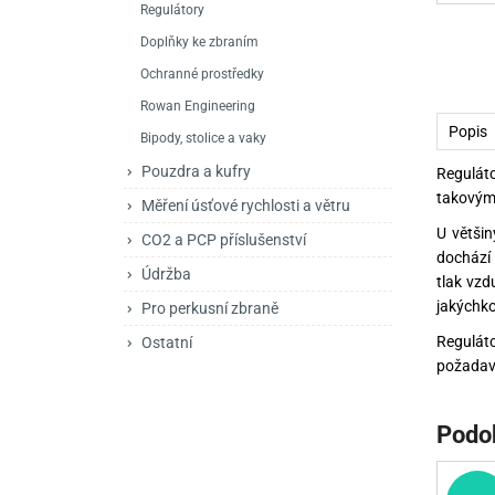
Regulátory
Mačety a sekery
Zásobníky
Zavírací nože
Doplňky ke zbraním
Praky
Příslušenství pro 
Kuchyňské nože
Ochranné prostředky
Luky
Brokovnice opakov
Příslušenství pro 
Rowan Engineering
Popis
Bipody, stolice a vaky
Kuše
Brokovnice samona
Pouzdra a kufry
Regulát
Obranné prostředky
Pistole samonabíje
Obranné spreje
takovým 
Měření úsťové rychlosti a větru
U většin
Revolvery
CO2 a PCP příslušenství
dochází 
Údržba
tlak vzd
jakýchko
Pro perkusní zbraně
Reguláto
Ostatní
požadavk
Podo