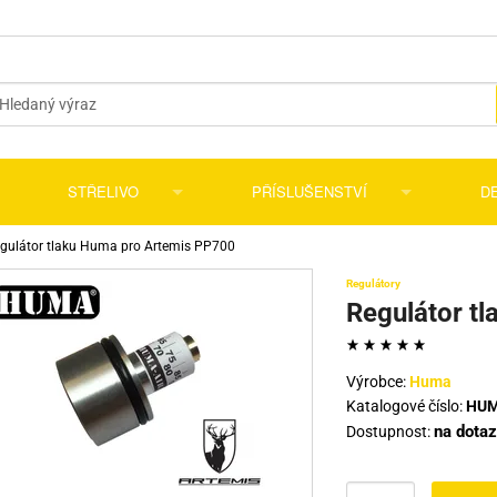
STŘELIVO
PŘÍSLUŠENSTVÍ
D
O2
S pevným zvětšením
Diabolky a broky
Pažby, pažbičky a střenky
Pažby
Detek
gulátor tlaku Huma pro Artemis PP700
Regulátory
vzduchovky
koměry
Příslušenství pro puškohledy
Binokulární dalekohledy
Kuličky do praku
Náhradní díly a doplňky
Střenk
Náhrad
Dohle
Regulátor t
S variabilním zvětšením
Monokulární dalekohledy
Kolimátory
Flobert náboje
Pouzdra a kufry
Střenk
Zásob
Pouzdr
Přísl
nové
Dálkoměry
Lasery
Pro lištu 11 mm
Pyrotechnika
Měření úsťové rychlosti a větru
Botky 
Lapače
Kufry
Výrobce:
Huma
Katalogové číslo:
HUM
movize
Pro lištu 13 mm
Střely
CO2 a PCP příslušenství
Návle
Regul
Pouzd
na dota
Dostupnost:
cí
elí
Pro lištu 14 mm
Střelivo T4E
Údržba
Příslu
Doplň