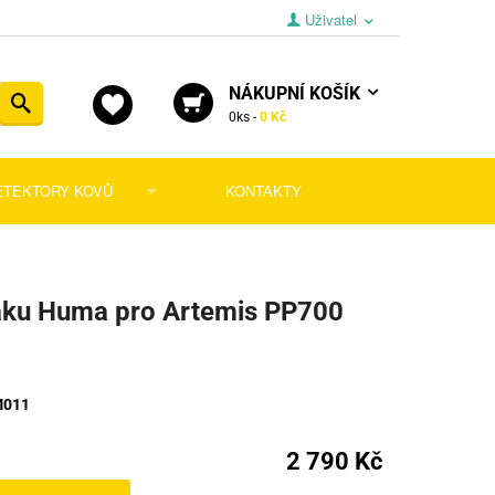
Uživatel
NÁKUPNÍ
KOŠÍK
Vyhledat
0
ks -
0 Kč
ETEKTORY KOVŮ
KONTAKTY
 pro dlouhé zbraně
tory
y pro pistole
ní díly
dávačky
laku Huma pro Artemis PP700
y pro revolvery
níky a podavače
a pro krátké zbraně
ušenství
Sondy
a lícnice
, střelnice a terče
Lopatky
011
ky
átory
ra pro dlouhé zbraně
Náhradní díly
z
2 790 Kč
šenství
ky ke zbraním
Doplňky