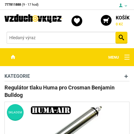
777811888
(9 - 17 hod)
KOŠÍK
0 Kč
Vyh
MENU
ZBRANĚ
KATEGORIE
OPTIKA
Regulátor tlaku Huma pro Crosman Benjamin
Bulldog
STŘELIVO
PŘÍSLUŠENSTVÍ
SKLADEM
DETEKTORY KOVŮ
KONTAKTY