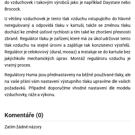
do vzduchovek i takovým výrobců jako je například Daystate nebo
Brocock.
U většiny vzduchovek je tento tlak vzduchu vstupujícího do hlavně
neregulovaný a odpovídá tlaku v kartuši, takže se změnou tlaku
dochází ke změně úsťové rychlosti a tím také ke zhoršení přesnosti
zbraně. Regulátor tlaku je zařízení, které má za úkol udržovat tento
tlak vzduchu na stejné úrovni a zajišťuje tak konzistenci výstřelů.
Regulátor je celokovový (dural, mosaz) a instaluje se do kartuše bez
jakýchkoliv mechanických úprav. Montáž regulátoru vzduchu je
vratný proces.
Regulátory Huma jsou přednastaveny na běžně používané tlaky, ale
na vaše přání vám nastavení výstupního tlaku upravíme dle vašich
požadavků. Případně doporučíme vhodné nastavení dle modelu
vzduchovky, ráže a výkonu.
Komentáře (0)
Zatím žádné názory