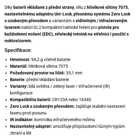
Díky
baterii vkládané z přední strany
, tělu z
hliníkové slitiny 7075
,
nastavitelnému adaptéru Uni-Lock
,
přesnému systému Zero Lock
s ozubeným převodem
a variantám s
viditelným / infračerveným
laserem
nabízí GL2 kompaktní taktické řešení pro
pistole pro
každodenní nošení (EDC), střelecký trénink na střelnici i použití s
noktovizorem
.
Specifikace:
Hmotnost:
94,2 g včetně baterie
Materiál:
hliníková slitina 7075
Požadovaný prostor na liště:
35,1 mm
Baterie:
přední vkládání baterie
Varianty:
bílá svítilna / zelený laser / infračervené (IR)
konfigurace
Kompatibilita baterií:
CR123A nebo 16340
Zero Lock s ozubeným převodem:
zajišťuje stabilní nastavení
laseru proti posunu
IR indikátor:
kontrolka infračerveného režimu
Nastavitelný adaptér:
umožňuje přizpůsobení různým typům
zbraní a lišt