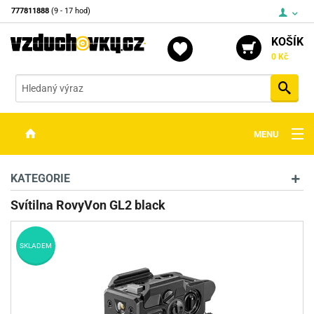
777811888
(9 - 17 hod)
KOŠÍK
0 Kč
Vyh
MENU
ZBRANĚ
KATEGORIE
OPTIKA
Svítilna RovyVon GL2 black
STŘELIVO
SKLADEM
PŘÍSLUŠENSTVÍ
DETEKTORY KOVŮ
KONTAKTY