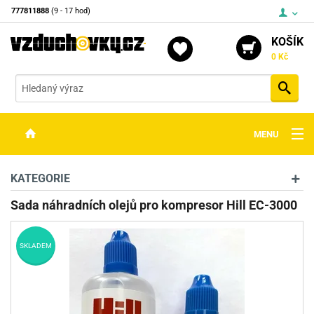
777811888
(9 - 17 hod)
KOŠÍK
0 Kč
Vyh
MENU
ZBRANĚ
KATEGORIE
OPTIKA
Sada náhradních olejů pro kompresor Hill EC-3000
STŘELIVO
SKLADEM
PŘÍSLUŠENSTVÍ
DETEKTORY KOVŮ
KONTAKTY