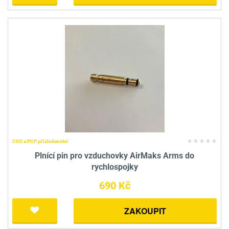
CO2 a PCP příslušenství
Plnící pin pro vzduchovky AirMaks Arms do
rychlospojky
690 Kč
ZAKOUPIT