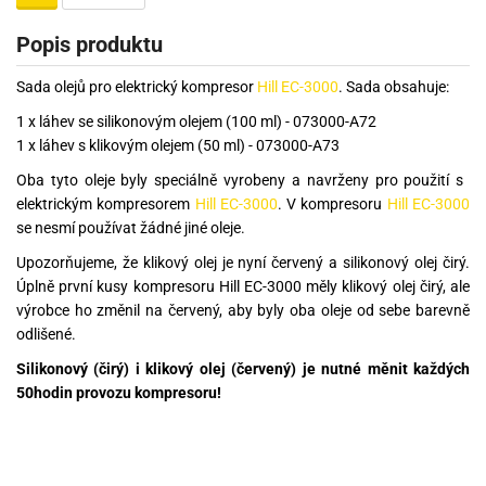
Popis produktu
Sada olejů pro elektrický kompresor
Hill EC-3000
. Sada obsahuje:
1 x láhev se silikonovým olejem (100 ml) - 073000-A72
1 x láhev s klikovým olejem (50 ml) - 073000-A73
Oba tyto oleje byly speciálně vyrobeny a navrženy pro použití s ​​
elektrickým kompresorem
Hill EC-3000
. V kompresoru
Hill EC-3000
se nesmí používat žádné jiné oleje.
Upozorňujeme, že klikový olej je nyní červený a silikonový olej čirý.
Úplně první kusy kompresoru Hill EC-3000 měly klikový olej čirý, ale
výrobce ho změnil na červený, aby byly oba oleje od sebe barevně
odlišené.
Silikonový (čirý) i klikový olej (červený) je nutné měnit každých
50hodin provozu kompresoru!