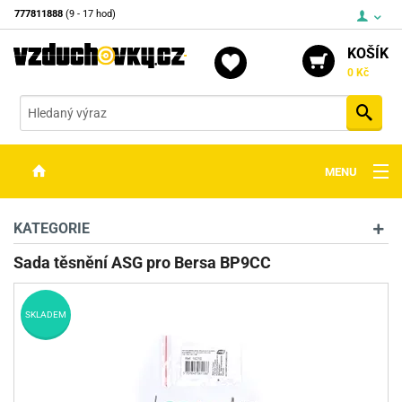
777811888
(9 - 17 hod)
KOŠÍK
0 Kč
Vyh
MENU
ZBRANĚ
KATEGORIE
OPTIKA
Sada těsnění ASG pro Bersa BP9CC
STŘELIVO
SKLADEM
PŘÍSLUŠENSTVÍ
DETEKTORY KOVŮ
KONTAKTY