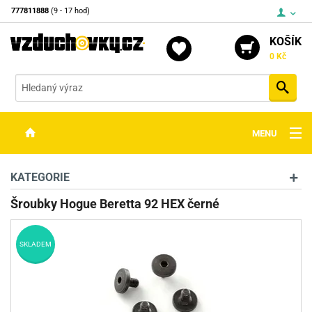
777811888
(9 - 17 hod)
KOŠÍK
0 Kč
Vyh
MENU
ZBRANĚ
KATEGORIE
OPTIKA
Šroubky Hogue Beretta 92 HEX černé
STŘELIVO
SKLADEM
PŘÍSLUŠENSTVÍ
DETEKTORY KOVŮ
KONTAKTY