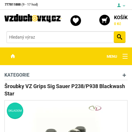
777811888
(9 - 17 hod)
KOŠÍK
0 Kč
Vyh
MENU
ZBRANĚ
KATEGORIE
OPTIKA
Šroubky VZ Grips Sig Sauer P238/P938 Blackwash
Star
STŘELIVO
PŘÍSLUŠENSTVÍ
SKLADEM
DETEKTORY KOVŮ
KONTAKTY