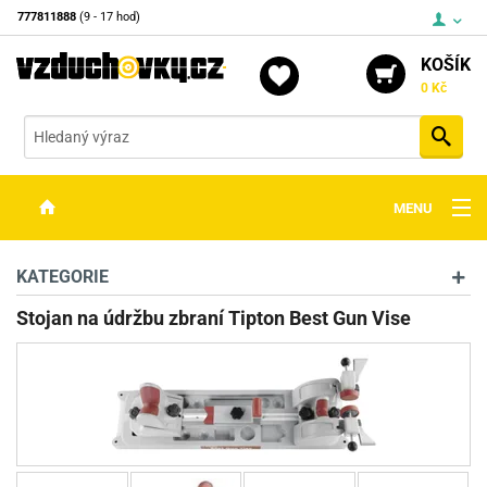
777811888
(9 - 17 hod)
KOŠÍK
0 Kč
Vyh
MENU
ZBRANĚ
KATEGORIE
OPTIKA
Stojan na údržbu zbraní Tipton Best Gun Vise
STŘELIVO
PŘÍSLUŠENSTVÍ
DETEKTORY KOVŮ
KONTAKTY