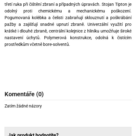
třetí ruka při čištění zbraní a případných úpravách. Stojan Tipton je
odolný proti chemickému a mechanickému poškození.
Pogumovaná kolébka a čelisti zabraňují sklouznutí a poškrábání
pažby a zajišťují snadné upnutí zbraně. Univerzální využití pro
krátké i dlouhé zbraně, centrální kolejnice z hliníku umožňuje široké
nastavení úchytů. Polymerová konstrukce, odolná k čistícím
prostředkům včetně bore-solventů.
Komentáře (0)
Zatím žádné názory
Jak produkt hodnotíte?