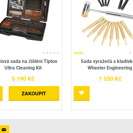
Údržba
ová sada na čištění Tipton
Sada vyražečů s kladív
Ultra Cleaning Kit
Wheeler Engineering
5 190 Kč
1 550 Kč
ZAKOUPIT