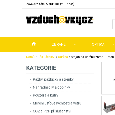
Zavolejte nám
777811888
(9 - 17 hod)
ZBRANĚ
OPTIKA
Vzduchovky
Vzduchovky na C
Puškohledy
Domů
/
Příslušenství
/
Údržba
/
Stojan na údržbu zbraní Tipton 
KATEGORIE
Vzduchové pistole a revolvery
Příslušenství pro 
Příslušenství
Dalekohledy a dál
Plynové pistole a revolvery
Vzduchovky PCP
CO2 pistole
Pistole
Kolimátory, lasery
Pažby, pažbičky a střenky
Náhradní díly a doplňky
Perkusní zbraně
Vzduchovky pruži
PCP Pistole
Příslušenství
Montáže
Pouzdra a kufry
Zbraně na ZP
Revolvery
Revolvery
Pušky opakovací
Noční vidění a ter
Měření úsťové rychlosti a větru
Nože
Pružinové pistole
Pušky samonabíje
Nože s pevnou čep
CO2 a PCP příslušenství