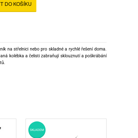
IT DO KOŠÍKU
nné prostředky
 Engineering
ny
, stolice a vaky
čník na střelnici nebo pro skladné a rychlé řešení doma.
á kolébka a čelisti zabraňují sklouznutí a poškrábání
tů.
SKLADEM