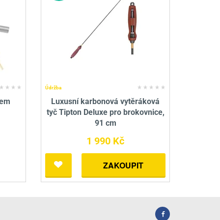
Údržba
kem
Luxusní karbonová vytěráková
tyč Tipton Deluxe pro brokovnice,
91 cm
1 990 Kč
ZAKOUPIT