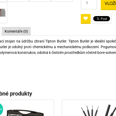
VLOŽ
Pro lištu weaver a picatinny
Náboje na ZP
Pistolové a revolverové náboje
Pro perkusní zbraně
Ochra
zbraně na ZP
Adaptéry
Puškové náboje
Ostatní
Rowan
Svítil
ací
nože
Pro lištu 15 - 17 mm
Brokové náboje
Bipody
Komentáře (0)
bíjecí
Malorážkové náboje
cí stojan na údržbu zbraní Tipton Butler. Tipton Butler je ideální spole
cí
utler je odolný proti chemickému a mechanickému poškození. Pogumovan
olymerová konstrukce, odolná k čistícím prostředkům včetně bore-solven
bné produkty
M