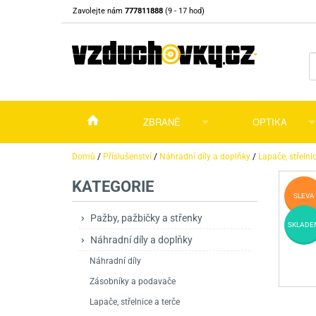
Zavolejte nám
777811888
(9 - 17 hod)
ZBRANĚ
OPTIKA
Vzduchovky
Vzduchovky na C
Puškohledy
Domů
/
Příslušenství
/
Náhradní díly a doplňky
/
Lapače, střelnic
KATEGORIE
Vzduchové pistole a revolvery
Příslušenství pro 
Příslušenství
Dalekohledy a dál
SLEVA
Plynové pistole a revolvery
Vzduchovky PCP
CO2 pistole
Pistole
Kolimátory, lasery
Pažby, pažbičky a střenky
SKLADE
Náhradní díly a doplňky
Perkusní zbraně
Vzduchovky pruži
PCP Pistole
Příslušenství
Montáže
Náhradní díly
Zbraně na ZP
Revolvery
Revolvery
Pušky opakovací
Noční vidění a ter
Zásobníky a podavače
Nože
Pružinové pistole
Pušky samonabíje
Nože s pevnou čep
Lapače, střelnice a terče