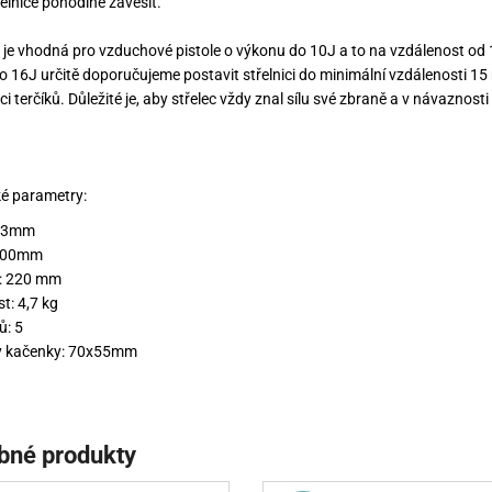
řelnice pohodlně zavěsit.
e je vhodná pro vzduchové pistole o výkonu do 10J a to na vzdálenost od
do 16J určitě doporučujeme postavit střelnici do minimální vzdálenosti 15 m
i terčíků. Důležité je, aby střelec vždy znal sílu své zbraně a v návaznosti
é parametry:
493mm
 200mm
: 220 mm
: 4,7 kg
ů: 5
 kačenky: 70x55mm
bné produkty