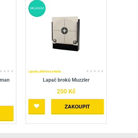
SKLADEM
Lapače, střelnice a terče
sman
Lapač broků Muzzler
250 Kč
ZAKOUPIT