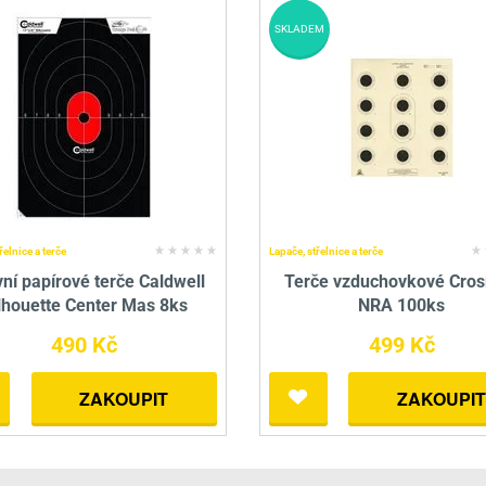
SKLADEM
řelnice a terče
Lapače, střelnice a terče
vní papírové terče Caldwell
Terče vzduchovkové Cro
lhouette Center Mas 8ks
NRA 100ks
490 Kč
499 Kč
ZAKOUPIT
ZAKOUPIT