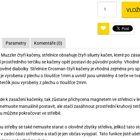
Pro lištu weaver a picatinny
Náboje na ZP
Pistolové a revolverové náboje
Pro perkusní zbraně
Ochra
VLOŽ
zbraně na ZP
Adaptéry
Puškové náboje
Ostatní
Rowan
Svítil
ací
nože
Pro lištu 15 - 17 mm
Brokové náboje
Bipody
bíjecí
Malorážkové náboje
Parametry
Komentáře (0)
cí
e Muzzler čtyři kačeny, střelnice obsahuje čtyři siluety kačen, které po z
 prostředního terčíku se kačeny opět postaví do původní polohy. Vhodné
ověné diabolky. Střelnice Crosman čtyři kačeny je vhodná zejména pro sport
e je vyrobena z plechu o tloušťce 1mm a uvnitř jsou umístěny 4 terče ve t
terčík jsou vyrobeny z plechu o tloušťce 2mm.
de k zasažení kačenky, tak zůstane přichycena magnetem ve střelnici v lež
 nemusíte manuálně postavit, ale stačí zasáhnout prostřední kruhový ter
u můžete pokračovat ve střelbě.
 střelby se také nemusíte starat o olověné zbytky střeliva, jelikož tato st
 zadní části střřelnice a stačí je jen občas vysypat. Tato funkce jistě ušetř