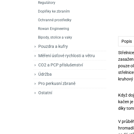
Regulátory
Mačety a sekery
Zásobníky
Zavírací nože
Doplňky ke zbraním
Praky
Příslušenství pro 
Kuchyňské nože
Ochranné prostředky
Luky
Brokovnice opakov
Příslušenství pro 
Rowan Engineering
Bipody, stolice a vaky
Kuše
Brokovnice samona
Popis
Pouzdra a kufry
Obranné prostředky
Pistole samonabíje
Obranné spreje
Střelnic
Měření úsťové rychlosti a větru
zasažení
Revolvery
CO2 a PCP příslušenství
pouze ol
střelnic
Údržba
kruhový 
Pro perkusní zbraně
Ostatní
Když doj
kačen je
díky tom
V průběhu
hromadí v