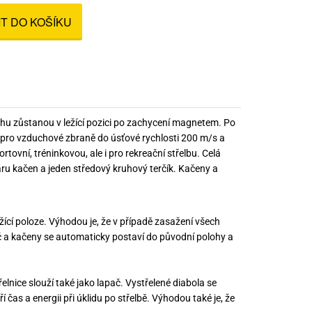
nné prostředky
IT DO KOŠÍKU
 Engineering
ny
, stolice a vaky
ásahu zůstanou v ležící pozici po zachycení magnetem. Po
 pro vzduchové zbraně do úsťové rychlosti 200 m/s a
ovní, tréninkovou, ale i pro rekreační střelbu. Celá
varu kačen a jeden středový kruhový terčík. Kačeny a
ící poloze. Výhodou je, že v případě zasažení všech
č a kačeny se automaticky postaví do původní polohy a
řelnice slouží také jako lapač. Vystřelené diabola se
í čas a energii při úklidu po střelbě. Výhodou také je, že