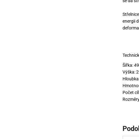
se dá st
Střelnic
energii 
deformac
Technick
Šířka: 
Výška:
Hloubka
Hmotnost
Počet cíl
Rozměry
Podo