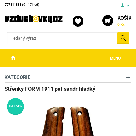
777811888
(9 - 17 hod)
KOŠÍK
0 Kč
Vyh
MENU
ZBRANĚ
KATEGORIE
OPTIKA
Střenky FORM 1911 palisandr hladký
STŘELIVO
SKLADEM
PŘÍSLUŠENSTVÍ
DETEKTORY KOVŮ
KONTAKTY