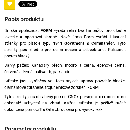
Popis produktu
Britská společnost
FORM
vyrábí velmi kvalitní pažby pro dlouhé
lovecké a sportovní zbraně. Nově firma Form vyrábí i luxusní
střenky pro pistole typu
1911 Govrtment & Commander
. Tyto
střenky jsou vhodné pro denní nošení a sebeobranu. Palisandr,
povrch hladký.
Barvy pažeb: Kanadský ořech, modro a černá, ebenově černá,
červená a černá, palisandr, palisandr
Střenky jsou vyráběny ve třech stylech úpravy povrchů: hladké,
diamantově zdrsněné, trojúhelníkové zdrsnění FORM
Tyto střenky jsou obráběny pomocí CNC s přesnými tolerancemi pro
dokonalé uchycení na zbraň. Každá střenka je pečlivě ručně
dokončena pomocí Tru Oil a obroušena pro vysoký lesk.
Parametry produktu