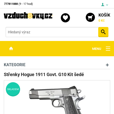
777811888
(9 - 17 hod)
KOŠÍK
0 Kč
Vyh
MENU
ZBRANĚ
KATEGORIE
OPTIKA
Střenky Hogue 1911 Govt. G10 Kit šedé
STŘELIVO
SKLADEM
PŘÍSLUŠENSTVÍ
DETEKTORY KOVŮ
KONTAKTY