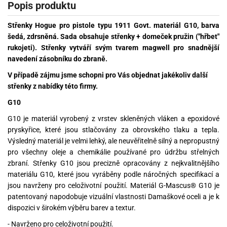
Popis produktu
Střenky Hogue pro pistole typu 1911 Govt. materiál G10, barva
šedá, zdrsněná. Sada obsahuje střenky + domeček pružin ("hřbet"
rukojeti). Střenky vytváří svým tvarem magwell pro snadnější
navedení zásobníku do zbraně.
V případě zájmu jsme schopni pro Vás objednat jakékoliv další
střenky z nabídky této firmy.
G10
G10 je materiál vyrobený z vrstev skleněných vláken a epoxidové
pryskyřice, které jsou stlačovány za obrovského tlaku a tepla.
Výsledný materiál je velmi lehký, ale neuvěřitelně silný a nepropustný
pro všechny oleje a chemikálie používané pro údržbu střelných
zbraní. Střenky G10 jsou precizně opracovány z nejkvalitnějšího
materiálu G10, které jsou vyráběny podle náročných specifikací a
jsou navrženy pro celoživotní použití. Materiál G-Mascus® G10 je
patentovaný napodobuje vizuální vlastnosti Damaškové oceli a je k
dispozici v širokém výběru barev a textur.
- Navrženo pro celoživotní použití.