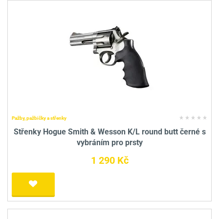
Pažby, pažbičky a střenky
Střenky Hogue Smith & Wesson K/L round butt černé s
vybráním pro prsty
1 290 Kč