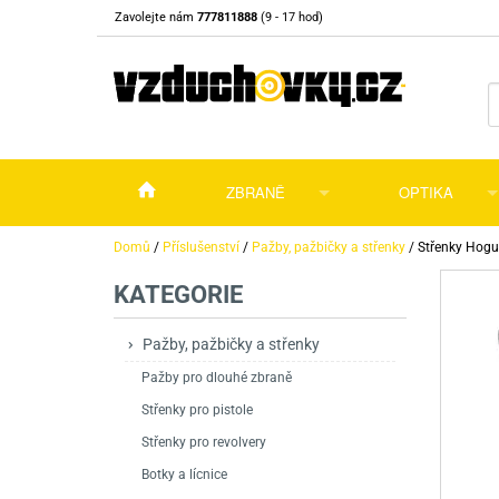
Zavolejte nám
777811888
(9 - 17 hod)
ZBRANĚ
OPTIKA
Vzduchovky
Vzduchovky na C
Puškohledy
Domů
/
Příslušenství
/
Pažby, pažbičky a střenky
/
Střenky Hog
KATEGORIE
Vzduchové pistole a revolvery
Příslušenství pro 
Příslušenství
Dalekohledy a dál
Plynové pistole a revolvery
Vzduchovky PCP
CO2 pistole
Pistole
Kolimátory, lasery
Pažby, pažbičky a střenky
Pažby pro dlouhé zbraně
Perkusní zbraně
Vzduchovky pruži
PCP Pistole
Příslušenství
Montáže
Střenky pro pistole
Zbraně na ZP
Revolvery
Revolvery
Pušky opakovací
Noční vidění a ter
Střenky pro revolvery
Nože
Pružinové pistole
Pušky samonabíje
Nože s pevnou čep
Botky a lícnice