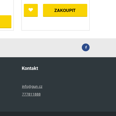
ZAKOUPIT
Kontakt
info@gun.cz
777811888