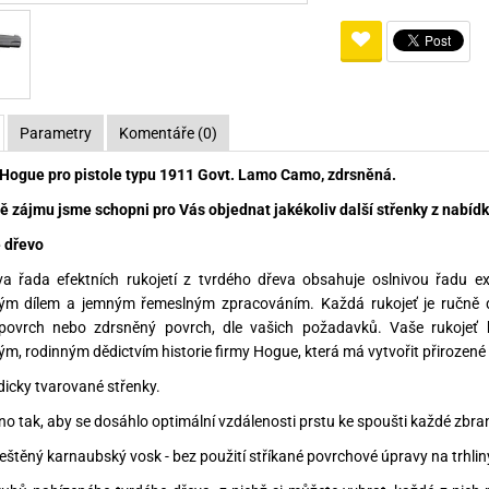
Pro lištu weaver a picatinny
Náboje na ZP
Pistolové a revolverové náboje
Pro perkusní zbraně
Ochra
zbraně na ZP
Adaptéry
Puškové náboje
Ostatní
Rowan
Svítil
ací
nože
Pro lištu 15 - 17 mm
Brokové náboje
Bipody
Parametry
Komentáře (0)
bíjecí
Malorážkové náboje
 Hogue pro pistole typu 1911 Govt. Lamo Camo, zdrsněná.
cí
ě zájmu jsme schopni pro Vás objednat jakékoliv další střenky z nabídky
 dřevo
a řada efektních rukojetí z tvrdého dřeva obsahuje oslnivou řadu ex
ým dílem a jemným řemeslným zpracováním. Každá rukojeť je ručně d
 povrch nebo zdrsněný povrch, dle vašich požadavků. Vaše rukojeť b
ým, rodinným dědictvím historie firmy Hogue, která má vytvořit přirozené 
dicky tvarované střenky.
no tak, aby se dosáhlo optimální vzdálenosti prstu ke spoušti každé zbra
leštěný karnaubský vosk - bez použití stříkané povrchové úpravy na trhli