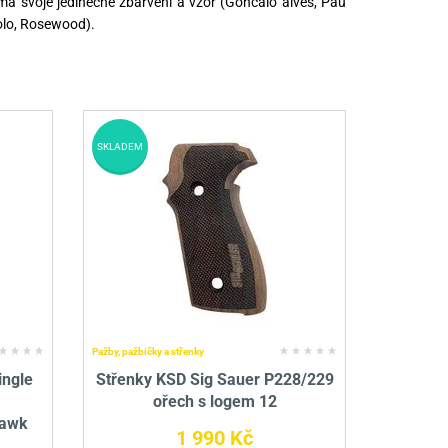
má svoje jedinečné zbarvení a vzor (Goncalo alves, Pau
lo, Rosewood).
SKLADEM
Pažby, pažbičky a střenky
ingle
Střenky KSD Sig Sauer P228/229
ořech s logem 12
hawk
1 990 Kč