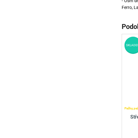
- Osm dr
Ferro, 
Podo
SKLADE
Pažby, pa
Stř