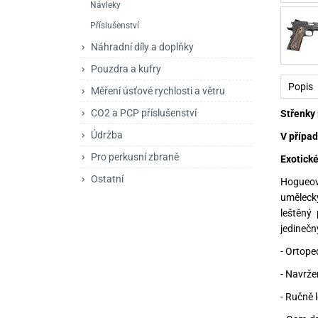
Návleky
Mačety a sekery
Zásobníky
Zavírací nože
Příslušenství
Praky
Příslušenství pro 
Kuchyňské nože
Náhradní díly a doplňky
Luky
Brokovnice opakov
Příslušenství pro 
Pouzdra a kufry
Popis
Měření úsťové rychlosti a větru
Kuše
Brokovnice samona
CO2 a PCP příslušenství
Střenky
Obranné prostředky
Pistole samonabíje
Obranné spreje
Údržba
V případ
Revolvery
Pro perkusní zbraně
Exotické
Ostatní
Hogueov
uměleck
leštěný
jedinečn
- Ortope
- Navrže
- Ručně 