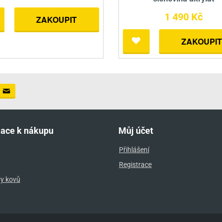
1 490 Kč
ZAKOUPIT
ZAKOUPIT
mace k nákupu
Můj účet
Přihlášení
Registrace
ry kovů