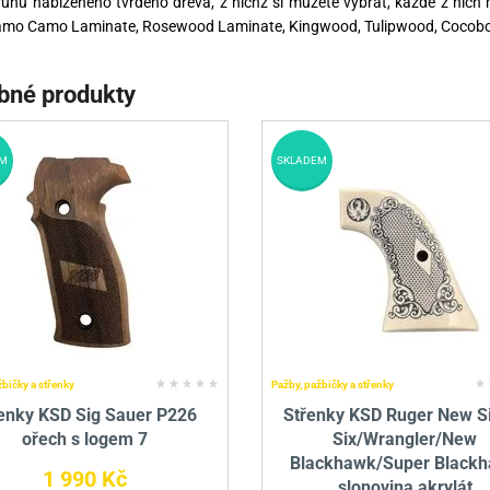
uhů nabízeného tvrdého dřeva, z nichž si můžete vybrat, každé z nich 
Lamo Camo Laminate, Rosewood Laminate, Kingwood, Tulipwood, Cocobo
bné produkty
M
SKLADEM
žbičky a střenky
Pažby, pažbičky a střenky
enky KSD Sig Sauer P226
Střenky KSD Ruger New S
ořech s logem 7
Six/Wrangler/New
Blackhawk/Super Black
1 990 Kč
slonovina akrylát