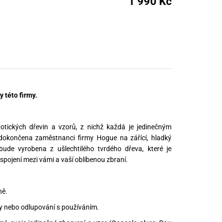
1 990 Kč
nné prostředky
 Engineering
ny
, stolice a vaky
 této firmy.
otických dřevin a vzorů, z nichž každá je jedinečným
okončena zaměstnanci firmy Hogue na zářící, hladký
ude vyrobena z ušlechtilého tvrdého dřeva, které je
spojení mezi vámi a vaší oblíbenou zbraní.
ně.
ny nebo odlupování s používáním.