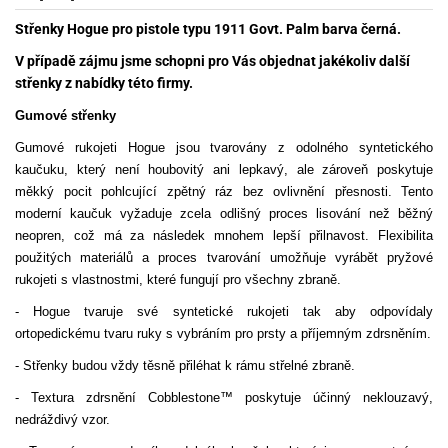
Střenky Hogue pro pistole typu 1911 Govt. Palm barva černá.
V případě zájmu jsme schopni pro Vás objednat jakékoliv další
střenky z nabídky této firmy.
Gumové střenky
Gumové rukojeti Hogue jsou tvarovány z odolného syntetického
kaučuku, který není houbovitý ani lepkavý, ale zároveň poskytuje
měkký pocit pohlcující zpětný ráz bez ovlivnění přesnosti. Tento
moderní kaučuk vyžaduje zcela odlišný proces lisování než běžný
neopren, což má za následek mnohem lepší přilnavost. Flexibilita
použitých materiálů a proces tvarování umožňuje vyrábět pryžové
rukojeti s vlastnostmi, které fungují pro všechny zbraně.
- Hogue tvaruje své syntetické rukojeti tak aby odpovídaly
ortopedickému tvaru ruky s vybráním pro prsty a příjemným zdrsněním.
- Střenky budou vždy těsně přiléhat k rámu střelné zbraně.
- Textura zdrsnění Cobblestone™ poskytuje účinný neklouzavý,
nedráždivý vzor.