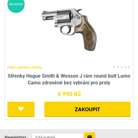
SKLADEM
Pažby, pažbičky a střenky
Střenky Hogue Smith & Wesson J rám round butt Lamo
Camo zdrsněné bez vybrání pro prsty
4 990 Kč
ZAKOUPIT
Newsletter