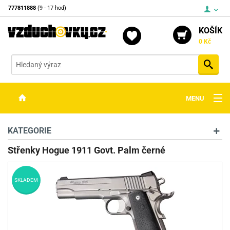
777811888
(9 - 17 hod)
KOŠÍK
0 Kč
Vyh
MENU
ZBRANĚ
KATEGORIE
OPTIKA
Střenky Hogue 1911 Govt. Palm černé
STŘELIVO
SKLADEM
PŘÍSLUŠENSTVÍ
DETEKTORY KOVŮ
KONTAKTY