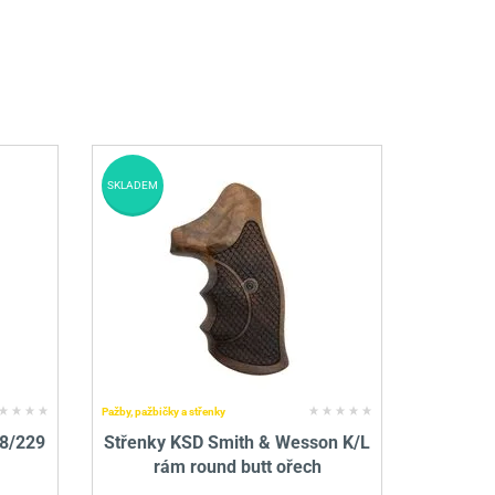
SKLADEM
Pažby, pažbičky a střenky
28/229
Střenky KSD Smith & Wesson K/L
rám round butt ořech