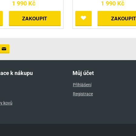
1 990 Kč
1 990 Kč
ZAKOUPIT
ZAKOUPIT
mace k nákupu
Můj účet
Přihlášení
Registrace
ry kovů