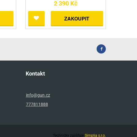
2 390 Kč
ZAKOUPIT
Kontakt
info@gun.cz
777811888
Technicky zajišťuje
Simplia s.r.o.