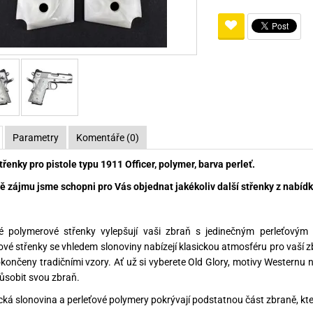
Pro lištu weaver a picatinny
Náboje na ZP
Pistolové a revolverové náboje
Pro perkusní zbraně
Ochra
zbraně na ZP
Adaptéry
Puškové náboje
Ostatní
Rowan
Svítil
ací
nože
Pro lištu 15 - 17 mm
Brokové náboje
Bipody
bíjecí
Malorážkové náboje
cí
Parametry
Komentáře (0)
řenky pro pistole typu 1911 Officer, polymer, barva perleť.
ě zájmu jsme schopni pro Vás objednat jakékoliv další střenky z nabídky
vé polymerové střenky vylepšují vaši zbraň s jedinečným perleťovým
vé střenky se vhledem slonoviny nabízejí klasickou atmosféru pro vaší zb
končeny tradičními vzory. Ať už si vyberete Old Glory, motivy Westernu n
působit svou zbraň.
ická slonovina a perleťové polymery pokrývají podstatnou část zbraně, kter