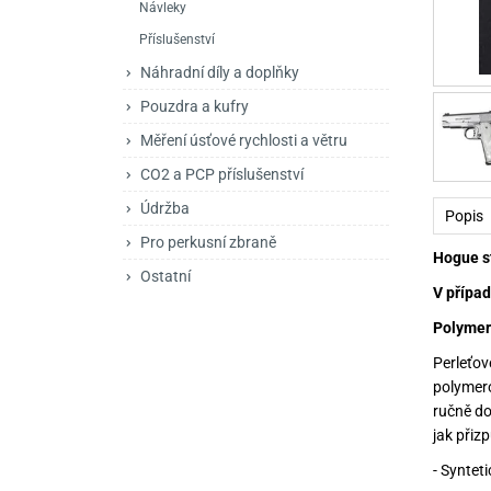
Návleky
Mačety a sekery
Zásobníky
Zavírací nože
Příslušenství
Praky
Příslušenství pro 
Kuchyňské nože
Náhradní díly a doplňky
Luky
Brokovnice opakov
Příslušenství pro 
Pouzdra a kufry
Měření úsťové rychlosti a větru
Kuše
Brokovnice samona
CO2 a PCP příslušenství
Obranné prostředky
Pistole samonabíje
Obranné spreje
Údržba
Popis
Revolvery
Pro perkusní zbraně
Hogue st
Ostatní
V případ
Polymer
Perleťo
polymero
ručně do
jak přiz
- Syntet