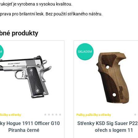
rukojeť je vyrobena s vysokou kvalitou.
prava pro brilantní lesk. Bez použití stříkaného nátěru.
bné produkty
M
SKLADEM
žbičky a střenky
Pažby, pažbičky a střenky
nky Hogue 1911 Officer G10
Střenky KSD Sig Sauer P2
Piranha černé
ořech s logem 11