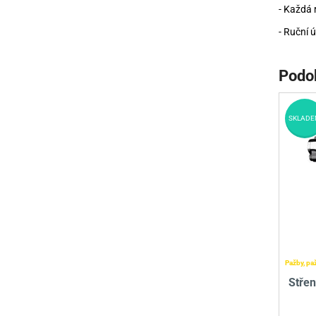
- Každá 
- Ruční ú
Podo
SKLADE
Pažby, pa
Stře