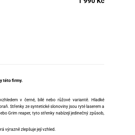
1 990 Kč
nné prostředky
 Engineering
ny
, stolice a vaky
 této firmy.
 vzhledem v černé, bílé nebo růžové variantě. Hladké
raň. Střenky ze syntetické slonoviny jsou ryté laserem a
ebo Grim reaper, tyto střenky nabízejí jedinečný způsob,
á výrazně zlepšuje její vzhled.