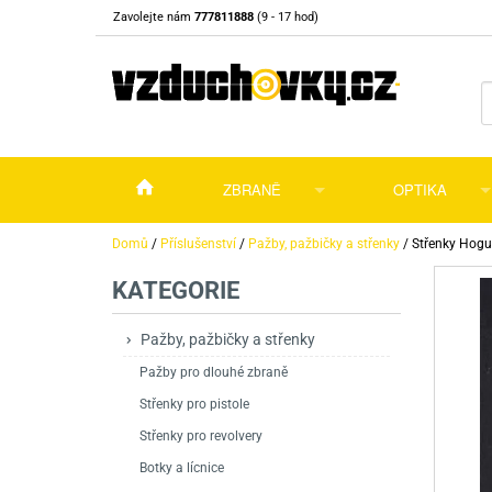
Zavolejte nám
777811888
(9 - 17 hod)
ZBRANĚ
OPTIKA
Vzduchovky
Vzduchovky na C
Puškohledy
Domů
/
Příslušenství
/
Pažby, pažbičky a střenky
/
Střenky Hogue
KATEGORIE
Vzduchové pistole a revolvery
Příslušenství pro 
Příslušenství
Dalekohledy a dál
Plynové pistole a revolvery
Vzduchovky PCP
CO2 pistole
Pistole
Kolimátory, lasery
Pažby, pažbičky a střenky
Pažby pro dlouhé zbraně
Perkusní zbraně
Vzduchovky pruži
PCP Pistole
Příslušenství
Montáže
Střenky pro pistole
Zbraně na ZP
Revolvery
Revolvery
Pušky opakovací
Noční vidění a ter
Střenky pro revolvery
Nože
Pružinové pistole
Pušky samonabíje
Nože s pevnou čep
Botky a lícnice