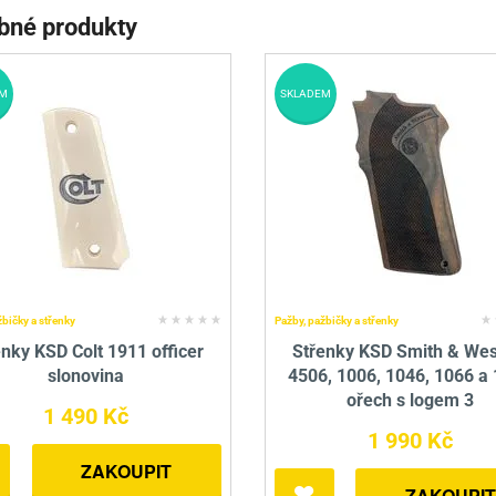
bné produkty
M
SKLADEM
žbičky a střenky
Pažby, pažbičky a střenky
enky KSD Colt 1911 officer
Střenky KSD Smith & We
slonovina
4506, 1006, 1046, 1066 a
ořech s logem 3
1 490 Kč
1 990 Kč
ZAKOUPIT
ZAKOUPIT