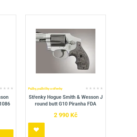
Pažby, pažbičky a střenky
sson
Střenky Hogue Smith & Wesson J
 1086
round butt G10 Piranha FDA
2 990 Kč