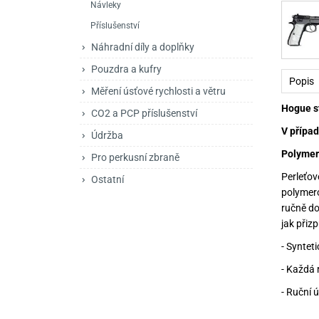
Návleky
Mačety a sekery
Zásobníky
Zavírací nože
Příslušenství
Praky
Příslušenství pro 
Kuchyňské nože
Náhradní díly a doplňky
Luky
Brokovnice opakov
Příslušenství pro 
Pouzdra a kufry
Popis
Měření úsťové rychlosti a větru
Kuše
Brokovnice samona
Hogue st
CO2 a PCP příslušenství
Obranné prostředky
Pistole samonabíje
Obranné spreje
V případ
Údržba
Revolvery
Polymer
Pro perkusní zbraně
Perleťo
Ostatní
polymero
ručně do
jak přiz
- Syntet
- Každá 
- Ruční ú