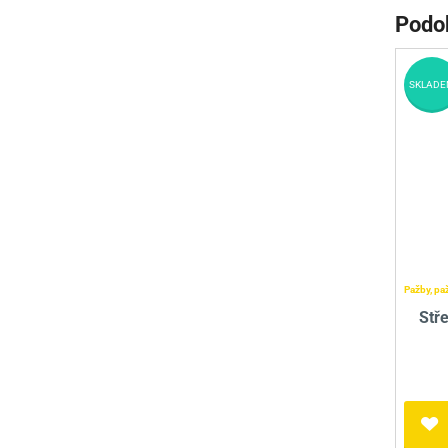
Podo
SKLADE
Pažby, pa
Stř