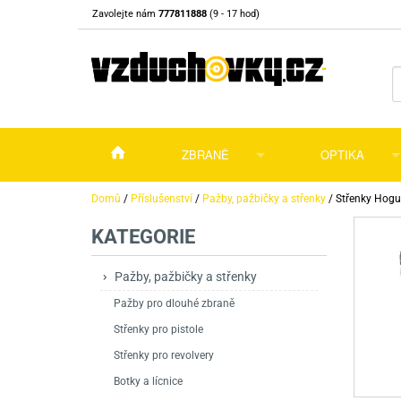
Zavolejte nám
777811888
(9 - 17 hod)
ZBRANĚ
OPTIKA
Vzduchovky
Vzduchovky na C
Puškohledy
Domů
/
Příslušenství
/
Pažby, pažbičky a střenky
/
Střenky Hogue
KATEGORIE
Vzduchové pistole a revolvery
Příslušenství pro 
Příslušenství
Dalekohledy a dál
Plynové pistole a revolvery
Vzduchovky PCP
CO2 pistole
Pistole
Kolimátory, lasery
Pažby, pažbičky a střenky
Pažby pro dlouhé zbraně
Perkusní zbraně
Vzduchovky pruži
PCP Pistole
Příslušenství
Montáže
Střenky pro pistole
Zbraně na ZP
Revolvery
Revolvery
Pušky opakovací
Noční vidění a ter
Střenky pro revolvery
Nože
Pružinové pistole
Pušky samonabíje
Nože s pevnou čep
Botky a lícnice