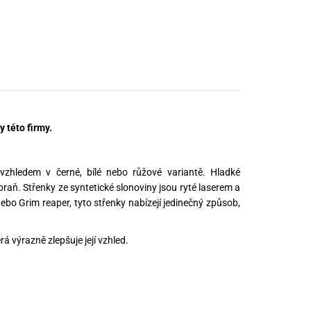
nné prostředky
 Engineering
ny
, stolice a vaky
 této firmy.
 vzhledem v černé, bílé nebo růžové variantě. Hladké
raň. Střenky ze syntetické slonoviny jsou ryté laserem a
ebo Grim reaper, tyto střenky nabízejí jedinečný způsob,
á výrazně zlepšuje její vzhled.