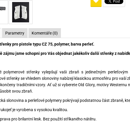
Pro lištu weaver a picatinny
Náboje na ZP
Pistolové a revolverové náboje
Pro perkusní zbraně
Ochra
zbraně na ZP
Adaptéry
Puškové náboje
Ostatní
Rowan
Svítil
ací
nože
Pro lištu 15 - 17 mm
Brokové náboje
Bipody
Parametry
Komentáře (0)
bíjecí
Malorážkové náboje
řenky pro pistole typu CZ 75, polymer, barva perleť.
cí
ě zájmu jsme schopni pro Vás objednat jakékoliv další střenky z nabídky
vé polymerové střenky vylepšují vaši zbraň s jedinečným perleťovým
vé střenky se vhledem slonoviny nabízejí klasickou atmosféru pro vaší zb
končeny tradičními vzory. Ať už si vyberete Old Glory, motivy Westernu n
působit svou zbraň.
ická slonovina a perleťové polymery pokrývají podstatnou část zbraně, kter
rukojeť je vyrobena s vysokou kvalitou.
prava pro brilantní lesk. Bez použití stříkaného nátěru.