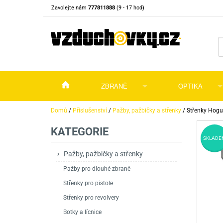
Zavolejte nám
777811888
(9 - 17 hod)
ZBRANĚ
OPTIKA
Vzduchovky
Vzduchovky na C
Puškohledy
Domů
/
Příslušenství
/
Pažby, pažbičky a střenky
/
Střenky Hog
KATEGORIE
Vzduchové pistole a revolvery
Příslušenství pro 
Příslušenství
Dalekohledy a dál
SKLADE
Plynové pistole a revolvery
Vzduchovky PCP
CO2 pistole
Pistole
Kolimátory, lasery
Pažby, pažbičky a střenky
Pažby pro dlouhé zbraně
Perkusní zbraně
Vzduchovky pruži
PCP Pistole
Příslušenství
Montáže
Střenky pro pistole
Zbraně na ZP
Revolvery
Revolvery
Pušky opakovací
Noční vidění a ter
Střenky pro revolvery
Nože
Pružinové pistole
Pušky samonabíje
Nože s pevnou čep
Botky a lícnice