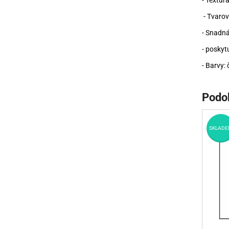
- Textur
- Tvarov
- Snadná
- poskytu
- Barvy: 
Podo
SKLADE