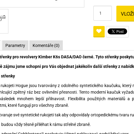
Pro lištu weaver a picatinny
Náboje na ZP
Pistolové a revolverové náboje
Pro perkusní zbraně
Ochra
VLOŽ
zbraně na ZP
Adaptéry
Puškové náboje
Ostatní
Rowan
Svítil
ací
nože
Pro lištu 15 - 17 mm
Brokové náboje
Bipody
bíjecí
Malorážkové náboje
Parametry
Komentáře (0)
cí
řenky pro revolvery Kimber K6s DASA/DAO černé. Tyto střenky poskytu
ě zájmu jsme schopni pro Vás objednat jakékoliv další střenky z nabídky
střenky
ukojeti Hogue jsou tvarovány z odolného syntetického kaučuku, který n
hlcující zpětný ráz bez ovlivnění přesnosti. Tento moderní kaučuk vyžad
ásledek mnohem lepší přilnavost. Flexibilita použitých materiálů a 
tmi, které fungují pro všechny zbraně.
tvaruje své syntetické rukojeti tak aby odpovídaly ortopedickému tvaru r
y budou vždy těsně přiléhat k rámu střelné zbraně.