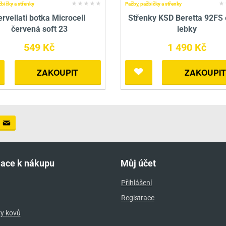
žbičky a střenky
Pažby, pažbičky a střenky
ervellati botka Microcell
Střenky KSD Beretta 92FS 
červená soft 23
lebky
549 Kč
1 490 Kč
ZAKOUPIT
ZAKOUPIT
mace k nákupu
Můj účet
Přihlášení
Registrace
ry kovů