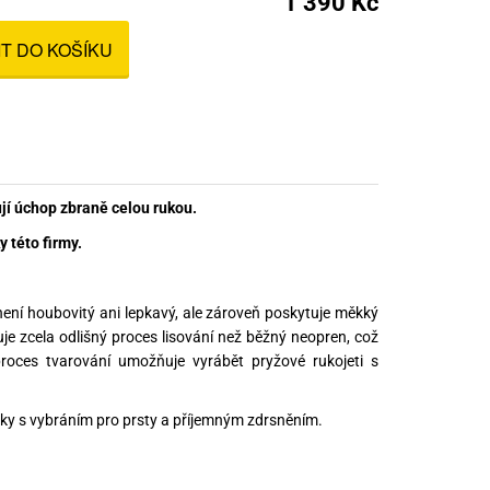
1 390 Kč
nné prostředky
IT DO KOŠÍKU
 Engineering
ny
, stolice a vaky
jí úchop zbraně celou rukou.
 této firmy.
ení houbovitý ani lepkavý, ale zároveň poskytuje měkký
uje zcela odlišný proces lisování než běžný neopren, což
proces tvarování umožňuje vyrábět pryžové rukojeti s
uky s vybráním pro prsty a příjemným zdrsněním.