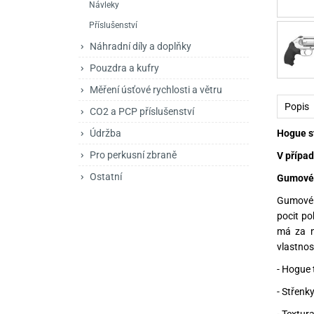
Návleky
Mačety a sekery
Zásobníky
Zavírací nože
Příslušenství
Praky
Příslušenství pro 
Kuchyňské nože
Náhradní díly a doplňky
Luky
Brokovnice opakov
Příslušenství pro 
Pouzdra a kufry
Měření úsťové rychlosti a větru
Kuše
Brokovnice samona
Popis
CO2 a PCP příslušenství
Obranné prostředky
Pistole samonabíje
Obranné spreje
Hogue st
Údržba
Revolvery
Pro perkusní zbraně
V případ
Ostatní
Gumové 
Gumové r
pocit po
má za n
vlastnos
- Hogue 
- Střenk