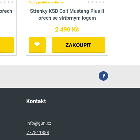
Pažby, pažbičky a střenky
ořech
Střenky KSD Colt Mustang Plus II
ořech se stříbrným logem
2 490 Kč
ZAKOUPIT
Kontakt
info@gun.cz
777811888