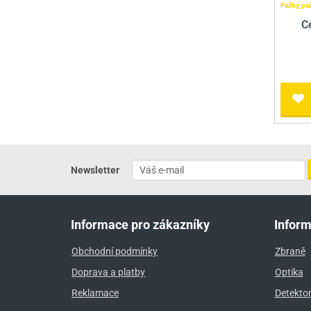
Pažby, pa
C
Newsletter
Informace pro zákazníky
Infor
Obchodní podmínky
Zbraně
Doprava a platby
Optika
Reklamace
Detekto