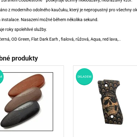
a zdrsnění Cobblestone™ poskytuje účinný neklouzavý, nedráždivý vzor.
áno z moderního odolného kaučuku, který je nepropustný pro všechny ole
 instalace. Nasazení možné během několika sekund.
je roky spolehlivé služby.
černá, OD Green, Flat Dark Earh , fialová, růžová, Aqua, red lava,..
bné produkty
M
SKLADEM