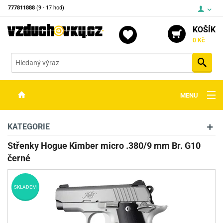
777811888
(9 - 17 hod)
KOŠÍK
0 Kč
Vyh
MENU
ZBRANĚ
KATEGORIE
OPTIKA
Střenky Hogue Kimber micro .380/9 mm Br. G10
černé
STŘELIVO
PŘÍSLUŠENSTVÍ
SKLADEM
DETEKTORY KOVŮ
KONTAKTY