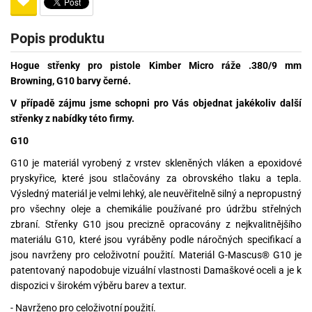
Popis produktu
Hogue střenky pro pistole Kimber Micro ráže .380/9 mm
Browning, G10 barvy černé.
V případě zájmu jsme schopni pro Vás objednat jakékoliv další
střenky z nabídky této firmy.
G10
G10 je materiál vyrobený z vrstev skleněných vláken a epoxidové
pryskyřice, které jsou stlačovány za obrovského tlaku a tepla.
Výsledný materiál je velmi lehký, ale neuvěřitelně silný a nepropustný
pro všechny oleje a chemikálie používané pro údržbu střelných
zbraní. Střenky G10 jsou precizně opracovány z nejkvalitnějšího
materiálu G10, které jsou vyráběny podle náročných specifikací a
jsou navrženy pro celoživotní použití. Materiál G-Mascus® G10 je
patentovaný napodobuje vizuální vlastnosti Damaškové oceli a je k
dispozici v širokém výběru barev a textur.
- Navrženo pro celoživotní použití.