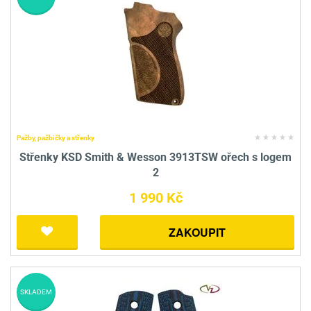
Pažby, pažbičky a střenky
Střenky KSD Smith & Wesson 3913TSW ořech s logem
2
1 990 Kč
ZAKOUPIT
SKLADEM