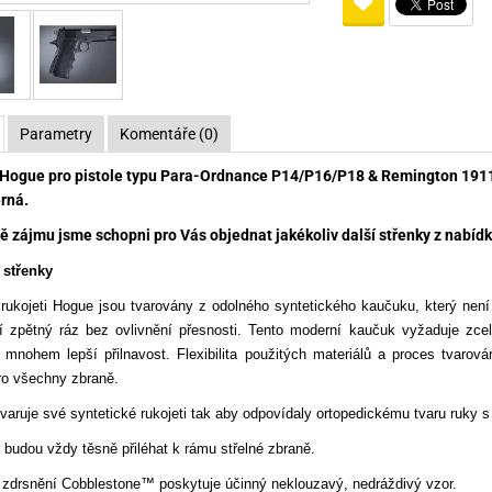
Pro lištu weaver a picatinny
Náboje na ZP
Pistolové a revolverové náboje
Pro perkusní zbraně
Ochra
zbraně na ZP
Adaptéry
Puškové náboje
Ostatní
Rowan
Svítil
ací
nože
Pro lištu 15 - 17 mm
Brokové náboje
Bipody
Parametry
Komentáře (0)
bíjecí
Malorážkové náboje
 Hogue pro pistole typu Para-Ordnance P14/P16/P18 & Remington 1911 
cí
rná.
ě zájmu jsme schopni pro Vás objednat jakékoliv další střenky z nabídky
střenky
ukojeti Hogue jsou tvarovány z odolného syntetického kaučuku, který není 
cí zpětný ráz bez ovlivnění přesnosti. Tento moderní kaučuk vyžaduje zc
 mnohem lepší přilnavost. Flexibilita použitých materiálů a proces tvarová
pro všechny zbraně.
tvaruje své syntetické rukojeti tak aby odpovídaly ortopedickému tvaru ruky 
 budou vždy těsně přiléhat k rámu střelné zbraně.
a zdrsnění Cobblestone™ poskytuje účinný neklouzavý, nedráždivý vzor.