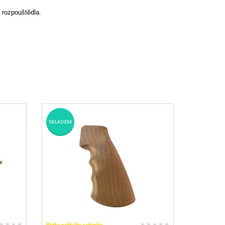
 rozpouštědla.
SKLADEM
Pažby, pažbičky a střenky