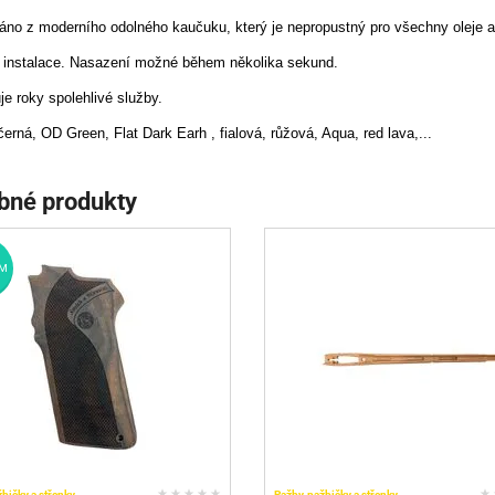
áno z moderního odolného kaučuku, který je nepropustný pro všechny oleje a
 instalace. Nasazení možné během několika sekund.
je roky spolehlivé služby.
černá, OD Green, Flat Dark Earh , fialová, růžová, Aqua, red lava,...
bné produkty
M
žbičky a střenky
Pažby, pažbičky a střenky