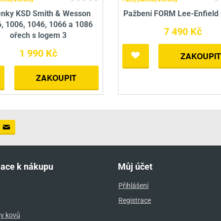
enky KSD Smith & Wesson
Pažbení FORM Lee-Enfield
, 1006, 1046, 1066 a 1086
7 490 Kč
ořech s logem 3
1 990 Kč
ZAKOUPIT
ZAKOUPIT
mace k nákupu
Můj účet
Přihlášení
Registrace
ry kovů