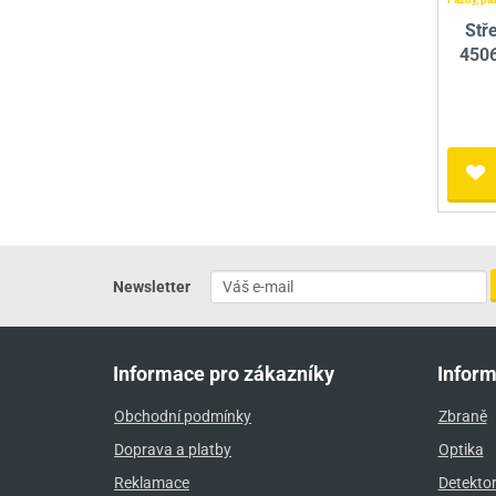
Stř
4506
Newsletter
Informace pro zákazníky
Infor
Obchodní podmínky
Zbraně
Doprava a platby
Optika
Reklamace
Detekto