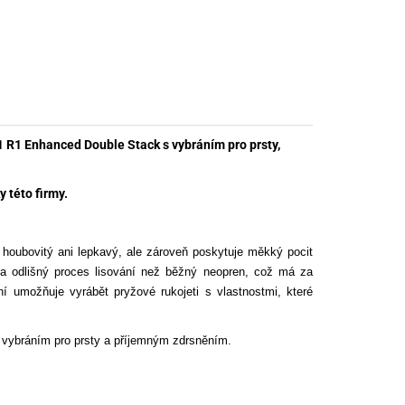
nné prostředky
 Engineering
ny
, stolice a vaky
R1 Enhanced Double Stack s vybráním pro prsty,
 této firmy.
houbovitý ani lepkavý, ale zároveň poskytuje měkký pocit
ela odlišný proces lisování než běžný neopren, což má za
ní umožňuje vyrábět pryžové rukojeti s vlastnostmi, které
s vybráním pro prsty a příjemným zdrsněním.