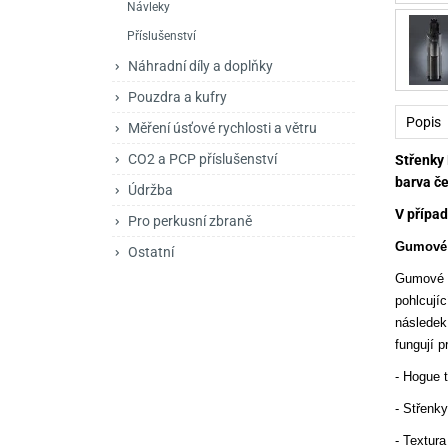
Návleky
Mačety a sekery
Zásobníky
Zavírací nože
Příslušenství
Praky
Příslušenství pro 
Kuchyňské nože
Náhradní díly a doplňky
Luky
Brokovnice opakov
Příslušenství pro 
Pouzdra a kufry
Popis
Měření úsťové rychlosti a větru
Kuše
Brokovnice samona
CO2 a PCP příslušenství
Střenky
Obranné prostředky
Pistole samonabíje
Obranné spreje
barva če
Údržba
Revolvery
V případ
Pro perkusní zbraně
Gumové 
Ostatní
Gumové r
pohlcují
následek
fungují 
- Hogue 
- Střenky
- Textur