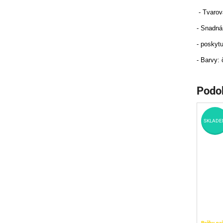
- Tvarov
- Snadná
- poskytu
- Barvy: 
Podo
SKLADE
Pažby, pa