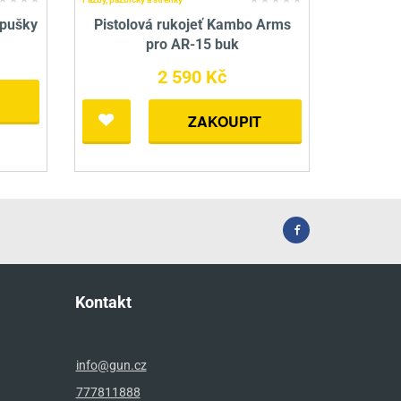
 pušky
Pistolová rukojeť Kambo Arms
pro AR-15 buk
2 590 Kč
ZAKOUPIT
Kontakt
info@gun.cz
777811888