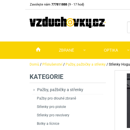
Zavolejte nám
777811888
(9 - 17 hod)
ZBRANĚ
OPTIKA
Vzduchovky
Vzduchovky na C
Puškohledy
Domů
/
Příslušenství
/
Pažby, pažbičky a střenky
/
Střenky Hogu
KATEGORIE
Vzduchové pistole a revolvery
Příslušenství pro 
Příslušenství
Dalekohledy a dál
Plynové pistole a revolvery
Vzduchovky PCP
CO2 pistole
Pistole
Kolimátory, lasery
Pažby, pažbičky a střenky
Pažby pro dlouhé zbraně
Perkusní zbraně
Vzduchovky pruži
PCP Pistole
Příslušenství
Montáže
Střenky pro pistole
Zbraně na ZP
Revolvery
Revolvery
Pušky opakovací
Noční vidění a ter
Střenky pro revolvery
Nože
Pružinové pistole
Pušky samonabíje
Nože s pevnou čep
Botky a lícnice