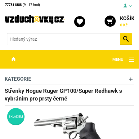
777811888
(9 - 17 hod)
KOŠÍK
0 Kč
Vyh
MENU
ZBRANĚ
KATEGORIE
OPTIKA
Střenky Hogue Ruger GP100/Super Redhawk s
vybráním pro prsty černé
STŘELIVO
PŘÍSLUŠENSTVÍ
SKLADEM
DETEKTORY KOVŮ
KONTAKTY