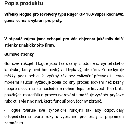
Popis produktu
Střenky Hogue pro revolvery typu Ruger GP 100/Super Redhawk,
guma, černá, s vybrání pro prsty.
V případě zájmu jsme schopni pro Vás objednat jakékoliv další
střenky z nabídky této firmy.
Gumové střenky
Gumové rukojeti Hogue jsou tvarovány z odolného syntetického
kaučuku, který není houbovitý ani lepkavý, ale zároveň poskytuje
měkký pocit pohlcující zpětný ráz bez ovlivnění přesnosti. Tento
moderní kaučuk vyžaduje zcela odlišný proces lisování než běžný
neopren, což má za následek mnohem lepší přilnavost. Flexibilita
použitých materiálů a proces tvarování umožňuje vyrábět pryžové
rukojeti s vlastnostmi, které fungují pro všechny zbraně.
- Hogue tvaruje své syntetické rukojeti tak aby odpovídaly
ortopedickému tvaru ruky s vybráním pro prsty a příjemným
zdrsněním.