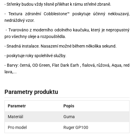
- Střenky budou vždy těsně přiléhat k rámu střelné zbraně.
- Textura zdrsnění Cobblestone™ poskytuje účinný neklouzavý,
nedráždivý vzor.
- Tvarováno z moderního odolného kaučuku, který je nepropustný
pro všechny oleje a rozpouštědla.
- Snadná instalace. Nasazení možné během několika sekund.
- poskytuje roky spolehlivé služby.
- Barvy: černá, OD Green, Flat Dark Earh , fialová, růžová, Aqua, red
lava,...
Parametry produktu
Parametr
Popis
Materiál
Guma
Pro model
Ruger GP100