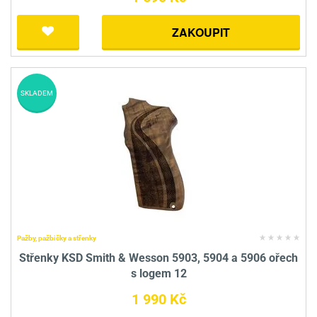
ZAKOUPIT
SKLADEM
Pažby, pažbičky a střenky
Střenky KSD Smith & Wesson 5903, 5904 a 5906 ořech
s logem 12
1 990 Kč