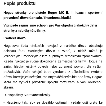
Popis produktu
Hogue střenky pro pistole Ruger MK II, III luxusní sportovní
provedení, dřevo Goncalo, Thumbrest, hladké.
V případě zájmu jsme schopni pro Vás objednat jakékoliv další
střenky z nabídky této firmy.
Exotické dřevo
Hogueova řada efektních rukojetí z tvrdého dřeva obsahuje
oslnivou řadu exotických dřevin a vzorů, z nichž každá je
jedinečným uměleckým dílem a jemným řemeslným zpracováním.
Každá rukojeť je ručně dokončena zaměstnanci firmy Hogue na
zářící, hladký leštěný povrch nebo zdrsněný povrch, dle vašich
požadavků. Vaše rukojeť bude vyrobena z ušlechtilého tvrdého
dřeva, které je jedinečným, rodinným dědictvím historie firmy Hogue,
která má vytvořit přirozené spojení mezi vámi a vaší oblíbenou
zbraní.
- Ortopedicky tvarované střenky.
- Navrženo tak, aby se dosáhlo optimální vzdálenosti prstu ke