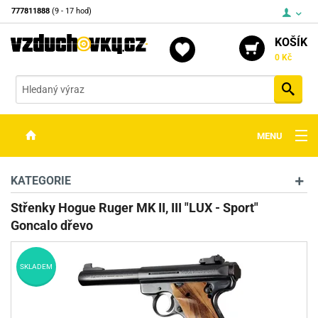
777811888
(9 - 17 hod)
KOŠÍK
0 Kč
Vyh
MENU
ZBRANĚ
KATEGORIE
OPTIKA
Střenky Hogue Ruger MK II, III "LUX - Sport"
Goncalo dřevo
STŘELIVO
PŘÍSLUŠENSTVÍ
SKLADEM
DETEKTORY KOVŮ
KONTAKTY