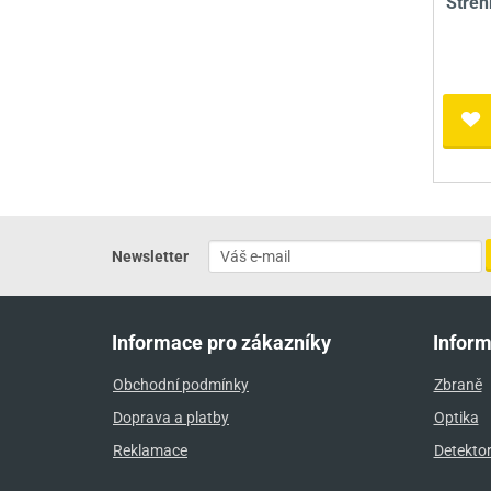
Střen
Newsletter
Informace pro zákazníky
Infor
Obchodní podmínky
Zbraně
Doprava a platby
Optika
Reklamace
Detekto