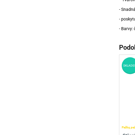
- Snadná
- poskytu
- Barvy: 
Podo
SKLADE
Pažby, pa