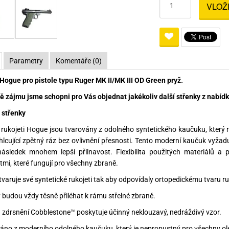
VLOŽ
Pro lištu weaver a picatinny
Náboje na ZP
Pistolové a revolverové náboje
Pro perkusní zbraně
Ochra
zbraně na ZP
Adaptéry
Puškové náboje
Ostatní
Rowan
Svítil
ací
nože
Pro lištu 15 - 17 mm
Brokové náboje
Bipody
Parametry
Komentáře (0)
bíjecí
Malorážkové náboje
Hogue pro pistole typu Ruger MK II/MK III OD Green pryž.
cí
ě zájmu jsme schopni pro Vás objednat jakékoliv další střenky z nabídky
střenky
ukojeti Hogue jsou tvarovány z odolného syntetického kaučuku, který n
hlcující zpětný ráz bez ovlivnění přesnosti. Tento moderní kaučuk vyžad
ásledek mnohem lepší přilnavost. Flexibilita použitých materiálů a 
tmi, které fungují pro všechny zbraně.
tvaruje své syntetické rukojeti tak aby odpovídaly ortopedickému tvaru r
y budou vždy těsně přiléhat k rámu střelné zbraně.
a zdrsnění Cobblestone™ poskytuje účinný neklouzavý, nedráždivý vzor.
áno z moderního odolného kaučuku, který je nepropustný pro všechny ole