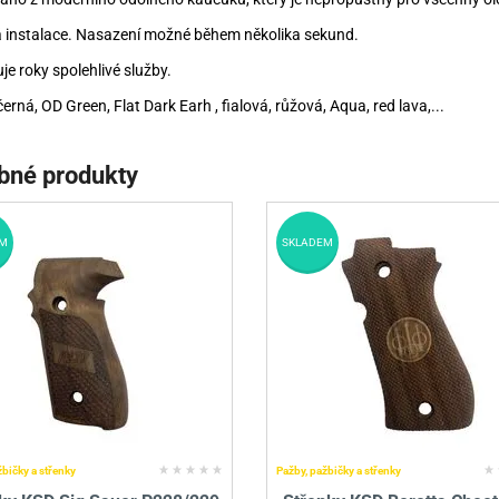
 instalace. Nasazení možné během několika sekund.
je roky spolehlivé služby.
černá, OD Green, Flat Dark Earh , fialová, růžová, Aqua, red lava,...
bné produkty
M
SKLADEM
žbičky a střenky
Pažby, pažbičky a střenky