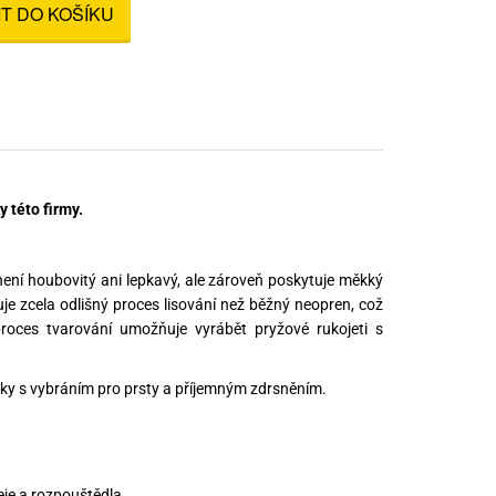
IT DO KOŠÍKU
nné prostředky
 Engineering
ny
, stolice a vaky
 této firmy.
ení houbovitý ani lepkavý, ale zároveň poskytuje měkký
uje zcela odlišný proces lisování než běžný neopren, což
proces tvarování umožňuje vyrábět pryžové rukojeti s
uky s vybráním pro prsty a příjemným zdrsněním.
je a rozpouštědla.