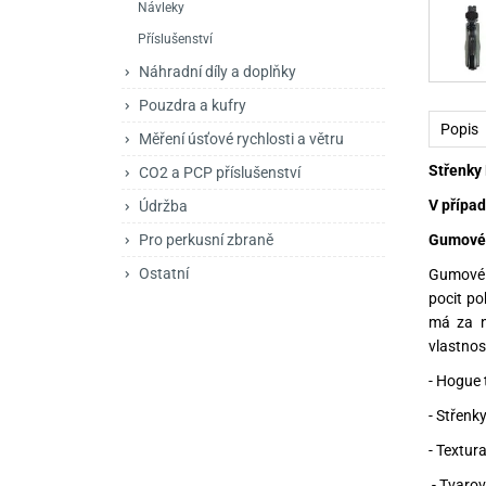
Návleky
Mačety a sekery
Zásobníky
Zavírací nože
Příslušenství
Praky
Příslušenství pro 
Kuchyňské nože
Náhradní díly a doplňky
Luky
Brokovnice opakov
Příslušenství pro 
Pouzdra a kufry
Popis
Měření úsťové rychlosti a větru
Kuše
Brokovnice samona
Střenky 
CO2 a PCP příslušenství
Obranné prostředky
Pistole samonabíje
Obranné spreje
V případ
Údržba
Revolvery
Gumové 
Pro perkusní zbraně
Ostatní
Gumové r
pocit po
má za n
vlastnos
- Hogue 
- Střenk
- Textur
- Tvarov