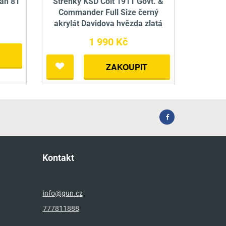
ah 81
Střenky KSD Colt 1911 Govt. &
Commander Full Size černý
akrylát Davidova hvězda zlatá
1 990 Kč
ZAKOUPIT
Kontakt
info@gun.cz
777811888