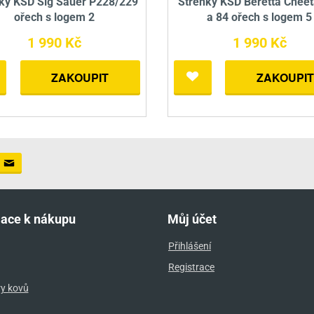
ky KSD Sig Sauer P228/229
Střenky KSD Beretta Cheet
ořech s logem 2
a 84 ořech s logem 5
1 990 Kč
1 990 Kč
ZAKOUPIT
ZAKOUPIT
mace k nákupu
Můj účet
Přihlášení
Registrace
ry kovů