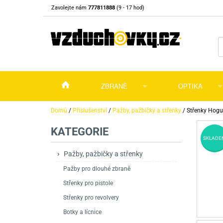
Zavolejte nám
777811888
(9 - 17 hod)
ZBRANĚ
OPTIKA
Vzduchovky
Vzduchovky na C
Puškohledy
Domů
/
Příslušenství
/
Pažby, pažbičky a střenky
/
Střenky Hogu
KATEGORIE
Vzduchové pistole a revolvery
Příslušenství pro 
Příslušenství
Dalekohledy a dál
SKLADE
Plynové pistole a revolvery
Vzduchovky PCP
CO2 pistole
Pistole
Kolimátory, lasery
Pažby, pažbičky a střenky
Pažby pro dlouhé zbraně
Perkusní zbraně
Vzduchovky pruži
PCP Pistole
Příslušenství
Montáže
Střenky pro pistole
Zbraně na ZP
Revolvery
Revolvery
Pušky opakovací
Noční vidění a ter
Střenky pro revolvery
Nože
Pružinové pistole
Pušky samonabíje
Nože s pevnou čep
Botky a lícnice