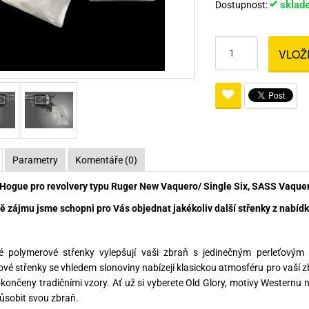
sklad
Dostupnost:
Pro lištu weaver a picatinny
Náboje na ZP
Pistolové a revolverové náboje
Pro perkusní zbraně
Ochra
zbraně na ZP
Adaptéry
Puškové náboje
Ostatní
Rowan
Svítil
VLOŽ
ací
nože
Pro lištu 15 - 17 mm
Brokové náboje
Bipody
bíjecí
Malorážkové náboje
cí
Parametry
Komentáře (0)
Hogue pro revolvery typu Ruger New Vaquero/ Single Six, SASS Vaquero 
ě zájmu jsme schopni pro Vás objednat jakékoliv další střenky z nabídky
vé polymerové střenky vylepšují vaši zbraň s jedinečným perleťovým
vé střenky se vhledem slonoviny nabízejí klasickou atmosféru pro vaší zb
končeny tradičními vzory. Ať už si vyberete Old Glory, motivy Westernu n
působit svou zbraň.