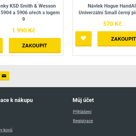
enky KSD Smith & Wesson
Návlek Hogue HandAl
 5904 a 5906 ořech s logem
Univerzální Small černý pi
9
570 Kč
1 990 Kč
ZAKOUPIT
ZAKOUPIT
mace k nákupu
Můj účet
Přihlášení
Registrace
ry kovů