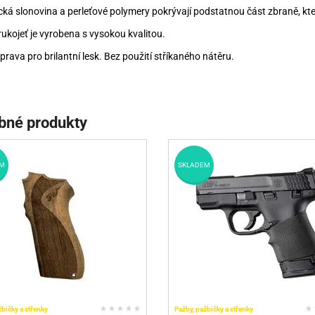
ická slonovina a perleťové polymery pokrývají podstatnou část zbraně, kter
rukojeť je vyrobena s vysokou kvalitou.
prava pro brilantní lesk. Bez použití stříkaného nátěru.
bné produkty
M
SKLADEM
žbičky a střenky
Pažby, pažbičky a střenky