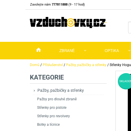
Zavolejte nám
777811888
(9 - 17 hod)
ZBRANĚ
OPTIKA
Vzduchovky
Vzduchovky na C
Puškohledy
Domů
/
Příslušenství
/
Pažby, pažbičky a střenky
/
Střenky Hogu
KATEGORIE
Vzduchové pistole a revolvery
Příslušenství pro 
Příslušenství
Dalekohledy a dál
SKLADE
Plynové pistole a revolvery
Vzduchovky PCP
CO2 pistole
Pistole
Kolimátory, lasery
Pažby, pažbičky a střenky
Pažby pro dlouhé zbraně
Perkusní zbraně
Vzduchovky pruži
PCP Pistole
Příslušenství
Montáže
Střenky pro pistole
Zbraně na ZP
Revolvery
Revolvery
Pušky opakovací
Noční vidění a ter
Střenky pro revolvery
Nože
Pružinové pistole
Pušky samonabíje
Nože s pevnou čep
Botky a lícnice