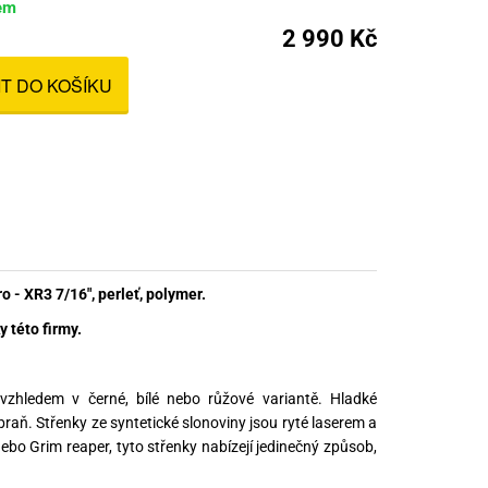
em
nné prostředky
2 990 Kč
 Engineering
ny
IT DO KOŠÍKU
, stolice a vaky
- XR3 7/16", perleť, polymer.
 této firmy.
 vzhledem v černé, bílé nebo růžové variantě. Hladké
raň. Střenky ze syntetické slonoviny jsou ryté laserem a
ebo Grim reaper, tyto střenky nabízejí jedinečný způsob,