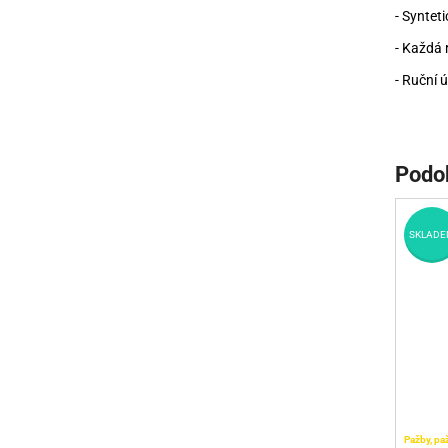
- Syntet
- Každá 
- Ruční ú
Podo
SKLADE
Pažby, pa