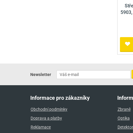
Stř
5903,
Newsletter
Informace pro zákazníky
Infor
Obchodní podmínky
Zbraně
Doprava a platby
Optika
Reklamace
Detekto