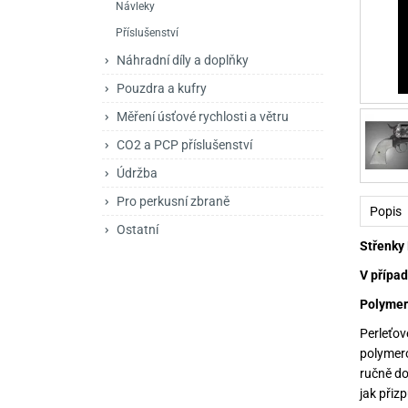
Návleky
Mačety a sekery
Zásobníky
Zavírací nože
Příslušenství
Praky
Příslušenství pro 
Kuchyňské nože
Náhradní díly a doplňky
Luky
Brokovnice opakov
Příslušenství pro 
Pouzdra a kufry
Měření úsťové rychlosti a větru
Kuše
Brokovnice samona
CO2 a PCP příslušenství
Obranné prostředky
Pistole samonabíje
Obranné spreje
Údržba
Revolvery
Pro perkusní zbraně
Popis
Ostatní
Střenky 
V případ
Polymer
Perleťo
polymero
ručně do
jak přiz