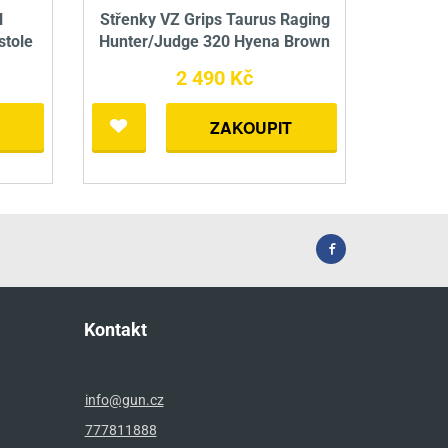
l
Střenky VZ Grips Taurus Raging
stole
Hunter/Judge 320 Hyena Brown
2 490 Kč
ZAKOUPIT
Kontakt
info@gun.cz
777811888