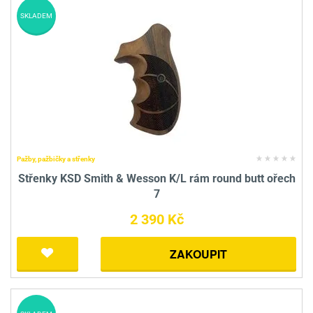
SKLADEM
Pažby, pažbičky a střenky
Střenky KSD Smith & Wesson K/L rám round butt ořech
7
2 390 Kč
ZAKOUPIT