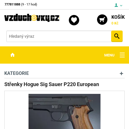
777811888
(9 - 17 hod)
KOŠÍK
0 Kč
Vyh
MENU
ZBRANĚ
KATEGORIE
OPTIKA
Střenky Hogue Sig Sauer P220 European
STŘELIVO
PŘÍSLUŠENSTVÍ
DETEKTORY KOVŮ
KONTAKTY