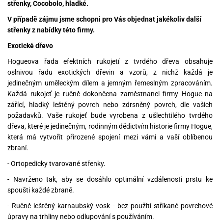
střenky, Cocobolo, hladké.
V případě zájmu jsme schopni pro Vás objednat jakékoliv další
střenky z nabídky této firmy.
Exotické dřevo
Hogueova řada efektních rukojetí z tvrdého dřeva obsahuje
oslnivou řadu exotických dřevin a vzorů, z nichž každá je
jedinečným uměleckým dílem a jemným řemeslným zpracováním.
Každá rukojeť je ručně dokončena zaměstnanci firmy Hogue na
zářící, hladký leštěný povrch nebo zdrsněný povrch, dle vašich
požadavků. Vaše rukojeť bude vyrobena z ušlechtilého tvrdého
dřeva, které je jedinečným, rodinným dědictvím historie firmy Hogue,
která má vytvořit přirozené spojení mezi vámi a vaší oblíbenou
zbraní.
- Ortopedicky tvarované střenky.
- Navrženo tak, aby se dosáhlo optimální vzdálenosti prstu ke
spoušti každé zbraně.
- Ručně leštěný karnaubský vosk - bez použití stříkané povrchové
úpravy na trhliny nebo odlupování s používáním.