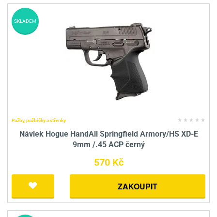
SKLADEM
Pažby, pažbičky a střenky
Návlek Hogue HandAll Springfield Armory/HS XD-E
9mm /.45 ACP černý
570 Kč
ZAKOUPIT