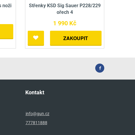
s noži
Střenky KSD Sig Sauer P228/229
ořech 4
1 990 Kč
ZAKOUPIT
Kontakt
info@gun.cz
777811888