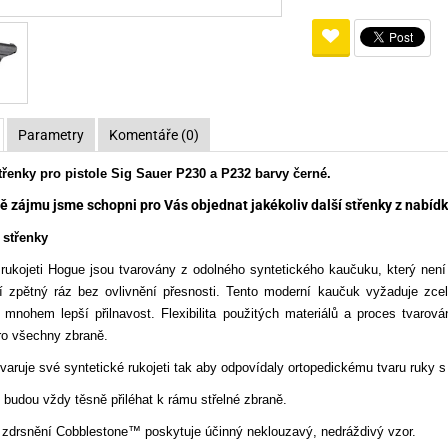
Pro lištu weaver a picatinny
Náboje na ZP
Pistolové a revolverové náboje
Pro perkusní zbraně
Ochra
zbraně na ZP
Adaptéry
Puškové náboje
Ostatní
Rowan
Svítil
ací
nože
Pro lištu 15 - 17 mm
Brokové náboje
Bipody
bíjecí
Malorážkové náboje
Parametry
Komentáře (0)
cí
řenky pro pistole Sig Sauer P230 a P232 barvy černé.
ě zájmu jsme schopni pro Vás objednat jakékoliv další střenky z nabídky
střenky
ukojeti Hogue jsou tvarovány z odolného syntetického kaučuku, který není 
cí zpětný ráz bez ovlivnění přesnosti. Tento moderní kaučuk vyžaduje zc
 mnohem lepší přilnavost. Flexibilita použitých materiálů a proces tvarová
pro všechny zbraně.
tvaruje své syntetické rukojeti tak aby odpovídaly ortopedickému tvaru ruky 
 budou vždy těsně přiléhat k rámu střelné zbraně.
a zdrsnění Cobblestone™ poskytuje účinný neklouzavý, nedráždivý vzor.