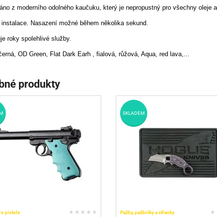
áno z moderního odolného kaučuku, který je nepropustný pro všechny oleje a
 instalace. Nasazení možné během několika sekund.
je roky spolehlivé služby.
černá, OD Green, Flat Dark Earh , fialová, růžová, Aqua, red lava,...
bné produkty
M
SKLADEM
ro pistole
Pažby, pažbičky a střenky