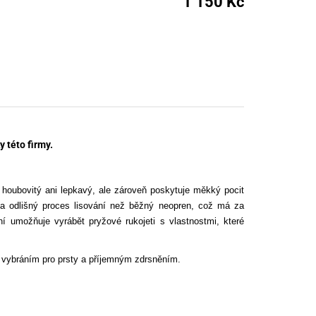
1 150 Kč
nné prostředky
 Engineering
ny
, stolice a vaky
 této firmy.
houbovitý ani lepkavý, ale zároveň poskytuje měkký pocit
ela odlišný proces lisování než běžný neopren, což má za
ní umožňuje vyrábět pryžové rukojeti s vlastnostmi, které
s vybráním pro prsty a příjemným zdrsněním.