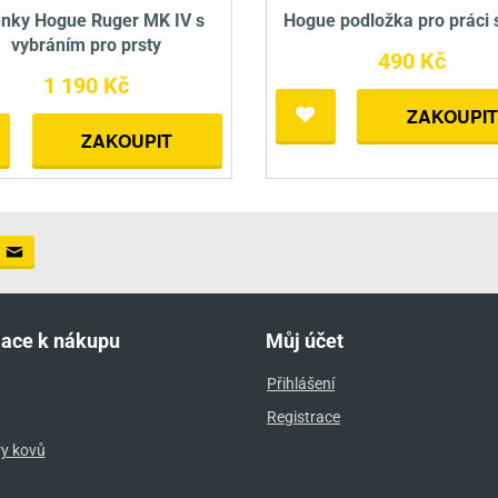
enky Hogue Ruger MK IV s
Hogue podložka pro práci 
vybráním pro prsty
490 Kč
1 190 Kč
ZAKOUPIT
ZAKOUPIT
mace k nákupu
Můj účet
Přihlášení
Registrace
ry kovů