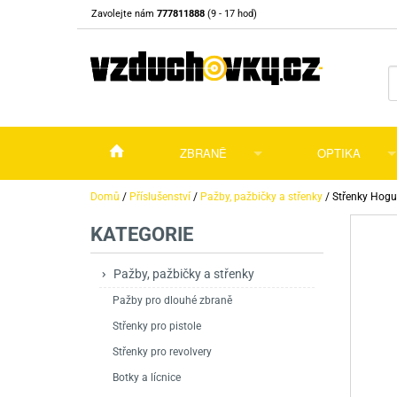
Zavolejte nám
777811888
(9 - 17 hod)
ZBRANĚ
OPTIKA
Vzduchovky
Vzduchovky na C
Puškohledy
Domů
/
Příslušenství
/
Pažby, pažbičky a střenky
/
Střenky Hogu
KATEGORIE
Vzduchové pistole a revolvery
Příslušenství pro 
Příslušenství
Dalekohledy a dál
Plynové pistole a revolvery
Vzduchovky PCP
CO2 pistole
Pistole
Kolimátory, lasery
Pažby, pažbičky a střenky
Pažby pro dlouhé zbraně
Perkusní zbraně
Vzduchovky pruži
PCP Pistole
Příslušenství
Montáže
Střenky pro pistole
Zbraně na ZP
Revolvery
Revolvery
Pušky opakovací
Noční vidění a ter
Střenky pro revolvery
Nože
Pružinové pistole
Pušky samonabíje
Nože s pevnou čep
Botky a lícnice