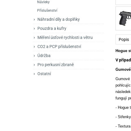
Návleky
Mačety a sekery
Zásobníky
Zavírací nože
Příslušenství
Praky
Příslušenství pro 
Kuchyňské nože
Náhradní díly a doplňky
Luky
Brokovnice opakov
Příslušenství pro 
Pouzdra a kufry
Měření úsťové rychlosti a větru
Kuše
Brokovnice samona
Popis
CO2 a PCP příslušenství
Obranné prostředky
Pistole samonabíje
Obranné spreje
Hogue st
Údržba
V případ
Revolvery
Pro perkusní zbraně
Gumové 
Ostatní
Gumové r
pohlcují
následek
fungují 
- Hogue 
- Střenky
- Textur