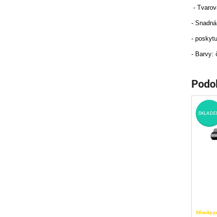
- Tvarov
- Snadná
- poskytu
- Barvy: 
Podo
SKLADE
Střenky p