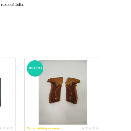
 rozpouštědla.
SKLADEM
Pažby, pažbičky a střenky